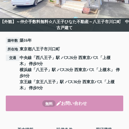
【外観】～仲介手数料無料☆八王子ひなた不動産～八王子市川口町 中
古戸建て
築16年
築年数
東京都八王子市川口町
所在地
中央線
「
西八王子
」駅 バス26分 西東京バス「上榎
交通
木」 停歩9分
横浜線
「
八王子
」駅 バス26分 西東京バス「上榎木」 停
歩9分
京王線
「
京王八王子
」駅 バス36分 西東京バス「上榎
木」 停歩9分
お問い合わせ
無料