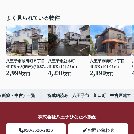
よく見られている物件
八王子市散田町５丁目
八王子市並木町
八王子市暁町２丁目
4LDK＋S(納戸) (96.87㎡)
4LDK (101.58㎡)
4LDK (101.02㎡)
3
2,999
4,230
2,190
万円
万円
万円
（新築・中古）一覧
祝成約済み 八王子市 川口町 中古戸建て
株式会社八王子ひなた不動産
050-5526-2826
お問い合わせ