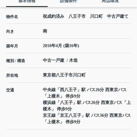
基本情報
設備条件
周辺環境
祝成約済み 八王子市 川口町 中古戸建て
物件名
南
向き
2010年4月 (築16年)
築年月
中古一戸建 / 木造
種別 / 構造
東京都
八王子市
川口町
所在地
中央線
「
西八王子
」駅 バス26分 西東京バス
交通
「上榎木」 停歩9分
横浜線
「
八王子
」駅 バス26分 西東京バス「上
榎木」 停歩9分
京王線
「
京王八王子
」駅 バス36分 西東京バス
「上榎木」 停歩9分