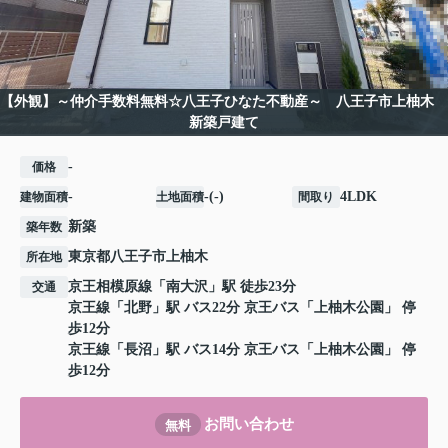
【外観】～仲介手数料無料☆八王子ひなた不動産～ 八王子市上柚木
新築戸建て
-
価格
-
-(-)
4LDK
建物面積
土地面積
間取り
新築
築年数
東京都
八王子市
上柚木
所在地
京王相模原線
「
南大沢
」駅 徒歩23分
交通
京王線
「
北野
」駅 バス22分 京王バス「上柚木公園」 停
歩12分
京王線
「
長沼
」駅 バス14分 京王バス「上柚木公園」 停
歩12分
お問い合わせ
無料