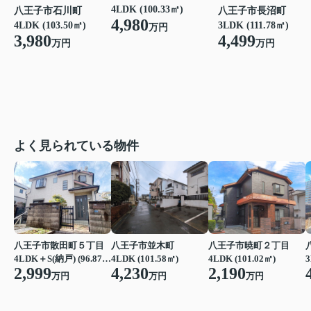
4LDK (100.33㎡)
八王子市石川町
八王子市長沼町
4,980
4LDK (103.50㎡)
3LDK (111.78㎡)
万円
3,980
4,499
万円
万円
よく見られている物件
八王子市散田町５丁目
八王子市並木町
八王子市暁町２丁目
4LDK＋S(納戸) (96.87㎡)
4LDK (101.58㎡)
4LDK (101.02㎡)
3
2,999
4,230
2,190
万円
万円
万円