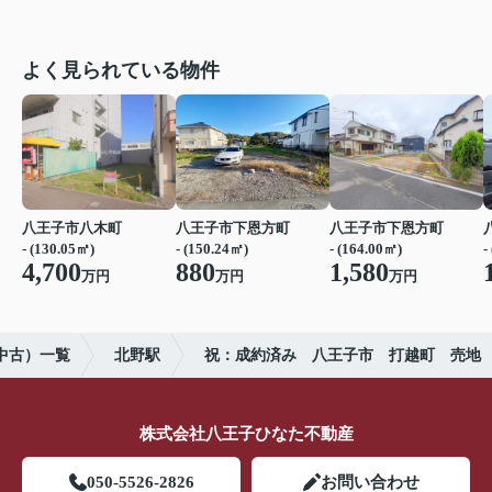
よく見られている物件
八王子市八木町
八王子市下恩方町
八王子市下恩方町
- (130.05㎡)
- (150.24㎡)
- (164.00㎡)
-
4,700
880
1,580
万円
万円
万円
中古）一覧
北野駅
祝：成約済み 八王子市 打越町 売地
株式会社八王子ひなた不動産
050-5526-2826
お問い合わせ