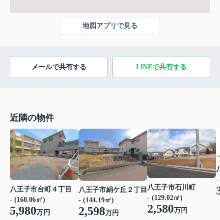
地図アプリで見る
メールで共有する
LINEで共有する
近隣の物件
-
八王子市石川町
八王子市台町４丁目
八王子市絹ケ丘２丁目
- (129.02㎡)
- (168.06㎡)
- (144.19㎡)
2,580
5,980
2,598
万円
万円
万円