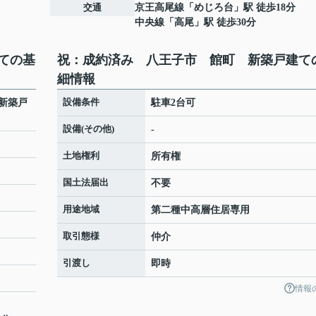
交通
京王高尾線
「
めじろ台
」駅 徒歩18分
中央線
「
高尾
」駅 徒歩30分
ての基
祝：成約済み 八王子市 館町 新築戸建て
細情報
設備条件
新築戸
駐車2台可
設備(その他)
-
土地権利
所有権
国土法届出
不要
用途地域
第二種中高層住居専用
取引態様
仲介
引渡し
即時
情報