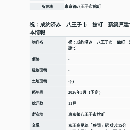
所在地
東京都
八王子市
館町
祝：成約済み 八王子市 館町 新築戸建
本情報
物件名
祝：成約済み 八王子市 館町 
建て
価格
-
建物面積
-
土地面積
-(-)
築年月
2026年3月（予定）
総戸数
11戸
所在地
東京都
八王子市
館町
交通
京王高尾線
「
狭間
」駅 徒歩15分