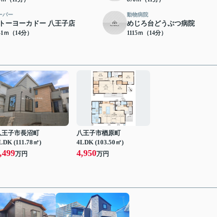
ーパー
動物病院
トーヨーカドー 八王子店
めじろ台どうぶつ病院
41ｍ（14分）
1115ｍ（14分）
八王子市長沼町
八王子市楢原町
LDK (111.78㎡)
4LDK (103.50㎡)
,499
4,950
万円
万円