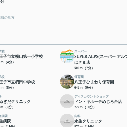
8分
情報の見方
学校
スーパー
王子市立横山第一小学校
SUPER ALPS(スーパー アル
20ｍ（4分）
はざま店
500ｍ（7分）
学校
保育園
王子市立椚田中学校
八王子ひまわり保育園
40ｍ（8分）
642ｍ（9分）
科
ディスカウントショップ
ぬぎだクリニック
ドン・キホーテめじろ台店
11ｍ（9分）
722ｍ（10分）
合病院
内科
生病院
永生クリニック
30ｍ（11分）
870ｍ（11分）