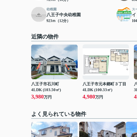
幼稚園
ス
八王子中央幼稚園
イ
923ｍ（12分）
10
近隣の物件
八王子市石川町
八王子市元本郷町３丁目
4LDK (103.50㎡)
4LDK (100.33㎡)
3
3,980
4,980
4
万円
万円
よく見られている物件