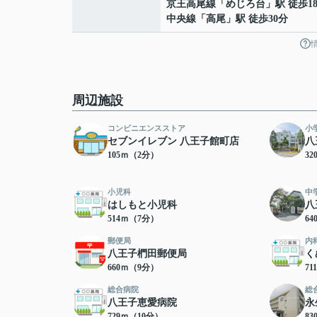
京王高尾線
「
めじろ台
」駅 徒歩1
中央線
「
高尾
」駅 徒歩30分
周辺施設
コンビニエンスストア
小
セブンイレブン 八王子館町店
八
105ｍ（2分）
3
小児科
中
はしもと小児科
八
514ｍ（7分）
6
郵便局
内
八王子椚田郵便局
く
660ｍ（9分）
7
総合病院
総
八王子恵愛病院
永
729ｍ（10分）
8