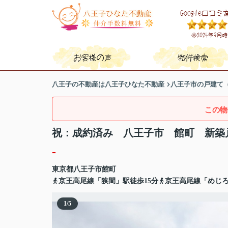
八王子の不動産は八王子ひなた不動産
八王子市の戸建て
この物
祝：成約済み 八王子市 館町 新築
-
東京都
八王子市
館町
京王高尾線「狭間」駅徒歩15分
京王高尾線「めじろ
1
/
5