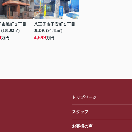
子市暁町２丁目
八王子市子安町１丁目
 (101.02㎡)
3LDK (94.41㎡)
0
4,699
万円
万円
トップページ
スタッフ
お客様の声