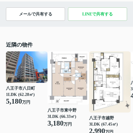
メールで共有する
LINEで共有する
近隣の物件
八王子市八日町
3
1LDK (62.28㎡)
5,180
万円
八王子市東中野
3LDK (66.33㎡)
八王子市越野
3,180
3LDK (67.45㎡)
万円
2,990
万円