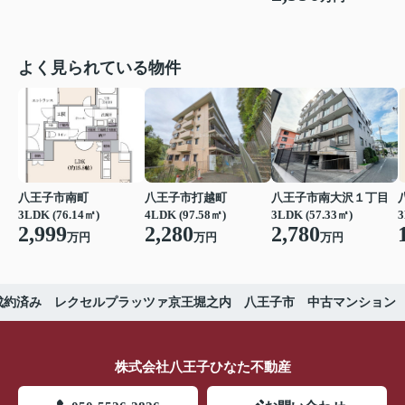
よく見られている物件
八王子市南町
八王子市打越町
八王子市南大沢１丁目
3LDK (76.14㎡)
4LDK (97.58㎡)
3LDK (57.33㎡)
3
2,999
2,280
2,780
万円
万円
万円
成約済み レクセルプラッツァ京王堀之内 八王子市 中古マンション
株式会社八王子ひなた不動産