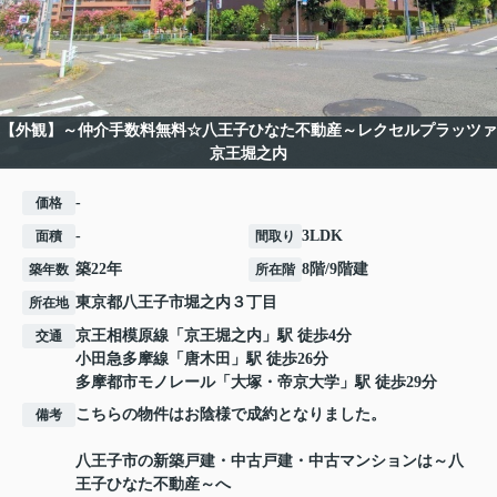
【外観】～仲介手数料無料☆八王子ひなた不動産～レクセルプラッツァ
京王堀之内
-
価格
-
3LDK
面積
間取り
築22年
8階/9階建
築年数
所在階
東京都
八王子市
堀之内
３丁目
所在地
京王相模原線
「
京王堀之内
」駅 徒歩4分
交通
小田急多摩線
「
唐木田
」駅 徒歩26分
多摩都市モノレール
「
大塚・帝京大学
」駅 徒歩29分
こちらの物件はお陰様で成約となりました。
備考
八王子市の新築戸建・中古戸建・中古マンションは～八
王子ひなた不動産～へ