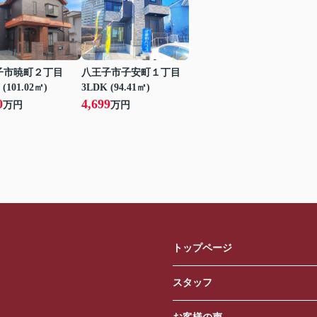
子市暁町２丁目
八王子市子安町１丁目
 (101.02㎡)
3LDK (94.41㎡)
0
4,699
万円
万円
トップページ
スタッフ