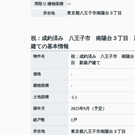
間取り/建物面積
-/-
所在地
東京都
八王子市
南陽台
３丁目
祝：成約済み 八王子市 南陽台３丁目 
建ての基本情報
物件名
祝：成約済み 八王子市 南陽台
目 新築戸建て
価格
-
建物面積
-
土地面積
-(-)
築年月
2025年9月（予定）
総戸数
1戸
所在地
東京都
八王子市
南陽台
３丁目