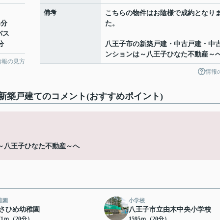
備考
こちらの物件はお陰様で成約となり
6分
た。
バス
分
八王子市の新築戸建・中古戸建・中
ンションは～八王子ひなた不動産～
情報の見方
情報
新築戸建てのコメント(おすすめポイント)
～八王子ひなた不動産～へ
稚園
小学校
さひめ幼稚園
八王子市立由木中央小学校
71ｍ（20分）
1595ｍ（20分）