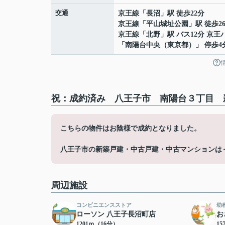
交通
京王線
「
長沼
」駅 徒歩22分
京王線
「
平山城址公園
」駅 徒歩2
京王線
「
北野
」駅 バス12分 京王
「南陽台中央（東京都）」 停歩4
祝：成約済み 八王子市 南陽台３丁目 
こちらの物件はお陰様で成約となりました。
八王子市の新築戸建・中古戸建・中古マンションは
周辺施設
コンビニエンスストア
幼
ローソン 八王子長沼町店
お
1201ｍ（16分）
15