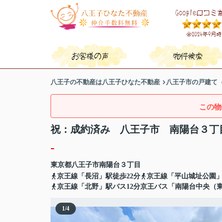
八王子の不動産は八王子ひなた不動産
八王子市の戸建て
この物
祝：成約済み 八王子市 南陽台３丁
-
東京都
八王子市
南陽台
３丁目
京王線「長沼」駅徒歩22分
京王線「平山城址公園」
京王線「北野」駅バス12分京王バス「南陽台中央（
1
/
4