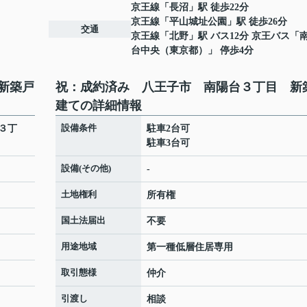
京王線
「
長沼
」駅 徒歩22分
京王線
「
平山城址公園
」駅 徒歩26分
交通
京王線
「
北野
」駅 バス12分 京王バス「
台中央（東京都）」 停歩4分
新築戸
祝：成約済み 八王子市 南陽台３丁目 新
建ての詳細情報
設備条件
３丁
駐車2台可
駐車3台可
設備(その他)
-
土地権利
所有権
国土法届出
不要
用途地域
第一種低層住居専用
取引態様
仲介
引渡し
相談