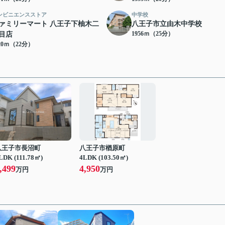
ンビニエンスストア
中学校
ァミリーマート 八王子下柚木二
八王子市立由木中学校
1956ｍ（25分）
目店
20ｍ（22分）
八王子市長沼町
八王子市楢原町
LDK (111.78㎡)
4LDK (103.50㎡)
,499
4,950
万円
万円