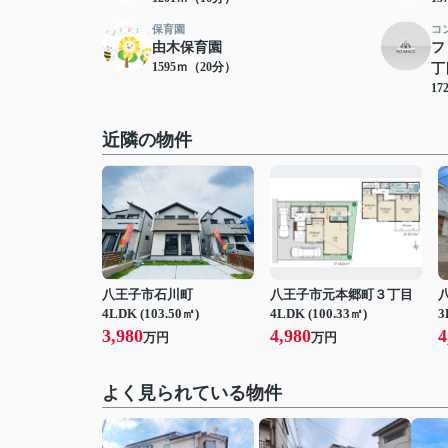
保育園
コ
由木保育園
フ
1595ｍ（20分）
丁
17
近隣の物件
八王子市石川町
八王子市元本郷町３丁目
4LDK (103.50㎡)
4LDK (100.33㎡)
3
3,980
4,980
4
万円
万円
よく見られている物件