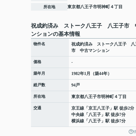
所在地
東京都
八王子市
明神町
４丁目
祝成約済み ストーク八王子 八王子市 
ンションの基本情報
物件名
祝成約済み ストーク八王子 八
市 中古マンション
価格
-
築年月
1982年1月（築44年）
総戸数
94戸
所在地
東京都
八王子市
明神町
４丁目
交通
京王線
「
京王八王子
」駅 徒歩2分
中央線
「
八王子
」駅 徒歩7分
横浜線
「
八王子
」駅 徒歩7分