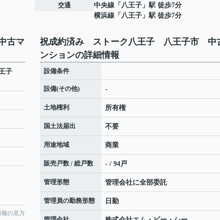
交通
中央線
「
八王子
」駅 徒歩7分
横浜線
「
八王子
」駅 徒歩7分
中古マ
祝成約済み ストーク八王子 八王子市 中
ンションの詳細情報
設備条件
王子
設備(その他)
-
土地権利
所有権
国土法届出
不要
用途地域
商業
販売戸数 / 総戸数
- / 94戸
管理形態
管理会社に全部委託
管理員の勤務形態
日勤
情報の見方
管理会社
株式会社エム・ビー・シー