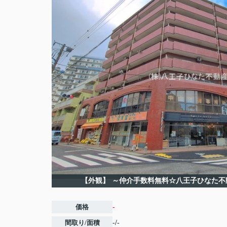
【外観】
～仲介手数料無料☆八王子ひなた不
価格
-
間取り/面積
-/-