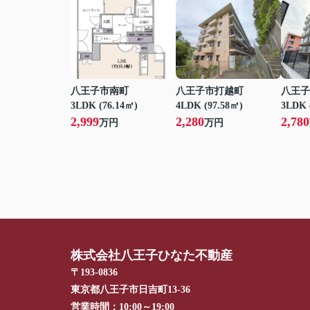
八王子市南町
八王子市打越町
八王子
3LDK (76.14㎡)
4LDK (97.58㎡)
3LDK 
2,999
2,280
2,780
万円
万円
株式会社八王子ひなた不動産
〒193-0836
東京都八王子市日吉町13-36
営業時間：
10:00～19:00