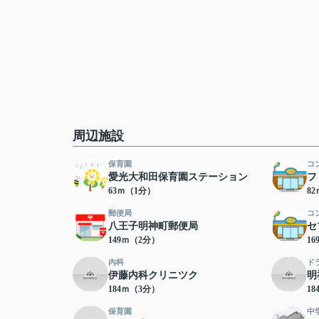
周辺施設
保育園
コ
愛光大和田保育園ステーション
フ
63ｍ（1分）
8
郵便局
コ
八王子明神町郵便局
セ
149ｍ（2分）
1
内科
ド
伊藤内科クリニツク
明
184ｍ（3分）
1
保育園
中