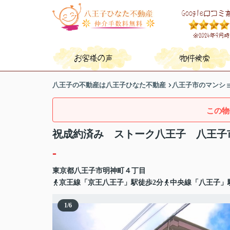
八王子の不動産は八王子ひなた不動産
八王子市のマンシ
この物
祝成約済み ストーク八王子 八王子
-
東京都
八王子市
明神町
４丁目
京王線「京王八王子」駅徒歩2分
中央線「八王子」
1
/
6