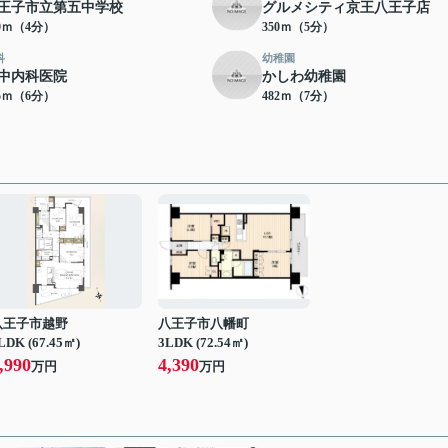
王子市立第五中学校
グルメシティ京王八王子店
90ｍ（4分）
350ｍ（5分）
科
幼稚園
中内科医院
かしわ幼稚園
75ｍ（6分）
482ｍ（7分）
八王子市越野
八王子市八幡町
LDK (67.45㎡)
3LDK (72.54㎡)
,990
4,390
万円
万円