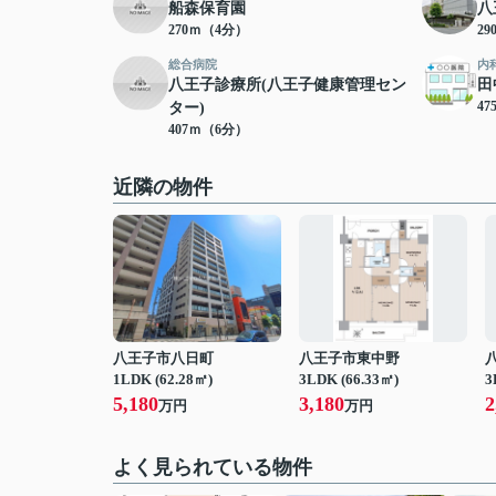
船森保育園
八
270ｍ（4分）
2
総合病院
内
八王子診療所(八王子健康管理セン
田
4
ター)
407ｍ（6分）
近隣の物件
八王子市八日町
八王子市東中野
1LDK (62.28㎡)
3LDK (66.33㎡)
3
5,180
3,180
2
万円
万円
よく見られている物件