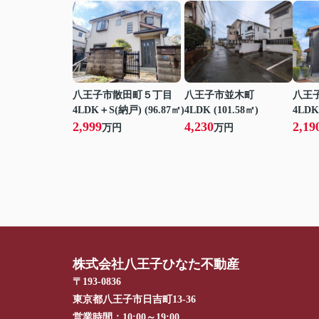
八王子市散田町５丁目
八王子市並木町
八王
4LDK＋S(納戸) (96.87㎡)
4LDK (101.58㎡)
4LDK
2,999
4,230
2,19
万円
万円
株式会社八王子ひなた不動産
〒193-0836
東京都八王子市日吉町13-36
営業時間：
10:00～19:00