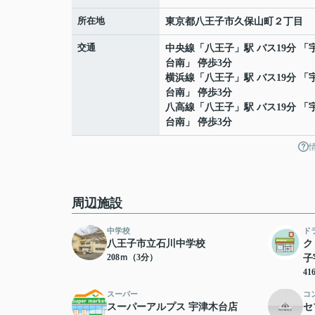
所在地
東京都
八王子市
久保山町
２丁目
交通
中央線
「
八王子
」駅 バス19分 「
台南」 停歩3分
横浜線
「
八王子
」駅 バス19分 「
台南」 停歩3分
八高線
「
八王子
」駅 バス19分 「
台南」 停歩3分
周辺施設
中学校
ド
八王子市立石川中学校
ク
208ｍ（3分）
子
4
スーパー
コ
スーパーアルプス 宇津木台店
セ