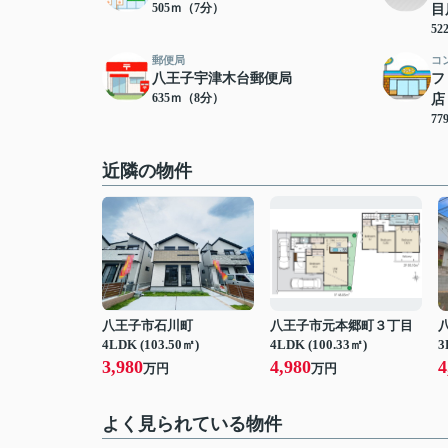
505ｍ（7分）
目
5
郵便局
コ
八王子宇津木台郵便局
フ
635ｍ（8分）
店
7
近隣の物件
八王子市石川町
八王子市元本郷町３丁目
4LDK (103.50㎡)
4LDK (100.33㎡)
3
3,980
4,980
4
万円
万円
よく見られている物件