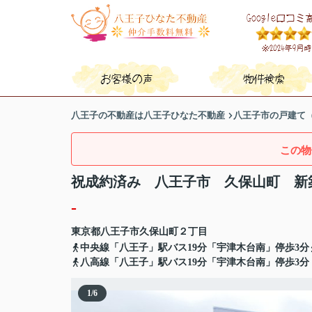
八王子の不動産は八王子ひなた不動産
八王子市の戸建て
この物
祝成約済み 八王子市 久保山町 新
-
東京都
八王子市
久保山町
２丁目
中央線「八王子」駅バス19分「宇津木台南」停歩3分
八高線「八王子」駅バス19分「宇津木台南」停歩3分
1
/
6