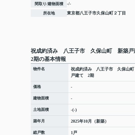
間取り/建物面積
-/-
所在地
東京都
八王子市
久保山町
２丁目
祝成約済み 八王子市 久保山町 新築
2期の基本情報
物件名
祝成約済み 八王子市 久保山町
戸建て 2期
価格
-
建物面積
-
土地面積
-(-)
築年月
2025年10月（新築）
総戸数
1戸