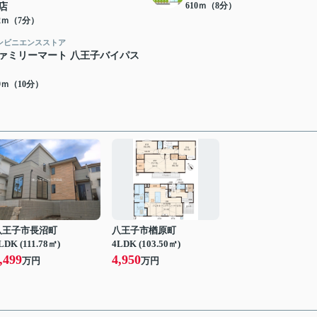
610ｍ（8分）
店
22ｍ（7分）
ンビニエンスストア
ァミリーマート 八王子バイパス
79ｍ（10分）
八王子市長沼町
八王子市楢原町
LDK (111.78㎡)
4LDK (103.50㎡)
,499
4,950
万円
万円