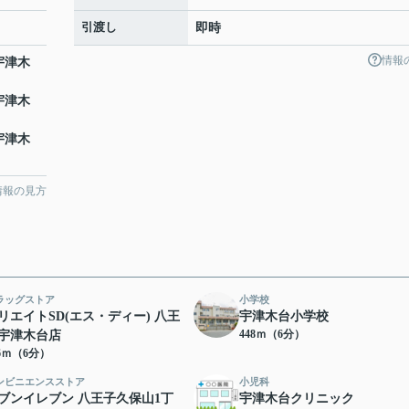
引渡し
即時
情報
宇津木
宇津木
宇津木
情報の見方
ラッグストア
小学校
リエイトSD(エス・ディー) 八王
宇津木台小学校
448ｍ（6分）
宇津木台店
16ｍ（6分）
ンビニエンスストア
小児科
ブンイレブン 八王子久保山1丁
宇津木台クリニック