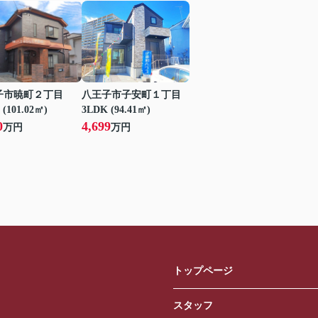
子市暁町２丁目
八王子市子安町１丁目
 (101.02㎡)
3LDK (94.41㎡)
0
4,699
万円
万円
トップページ
スタッフ