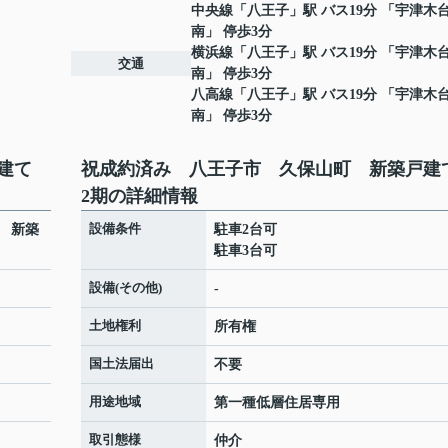
中央線
「
八王子
」駅 バス19分 「宇津木
南」 停歩3分
横浜線
「
八王子
」駅 バス19分 「宇津木
交通
南」 停歩3分
八高線
「
八王子
」駅 バス19分 「宇津木
南」 停歩3分
戸建て
祝成約済み 八王子市 久保山町 新築戸
2期の詳細情報
設備条件
 新築
駐車2台可
駐車3台可
設備(その他)
-
土地権利
所有権
国土法届出
不要
用途地域
第一種低層住居専用
取引態様
仲介