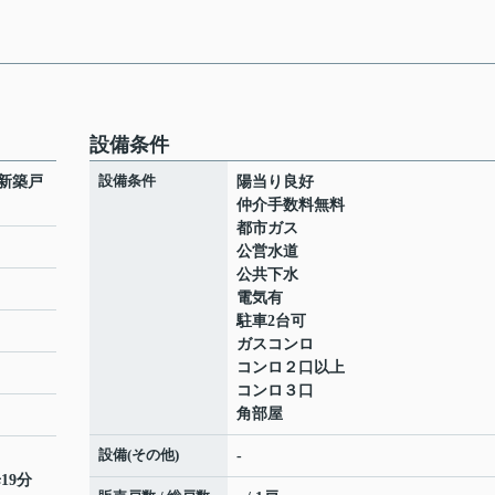
設備条件
設備条件
新築戸
陽当り良好
仲介手数料無料
都市ガス
公営水道
公共下水
電気有
駐車2台可
ガスコンロ
コンロ２口以上
コンロ３口
角部屋
設備(その他)
-
19分