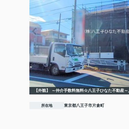
【外観】
～仲介手数料無料☆八王子ひなた不動産～
所在地
東京都
八王子市
片倉町