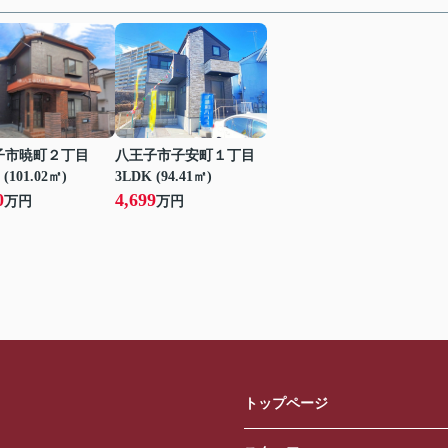
子市暁町２丁目
八王子市子安町１丁目
 (101.02㎡)
3LDK (94.41㎡)
0
4,699
万円
万円
トップページ