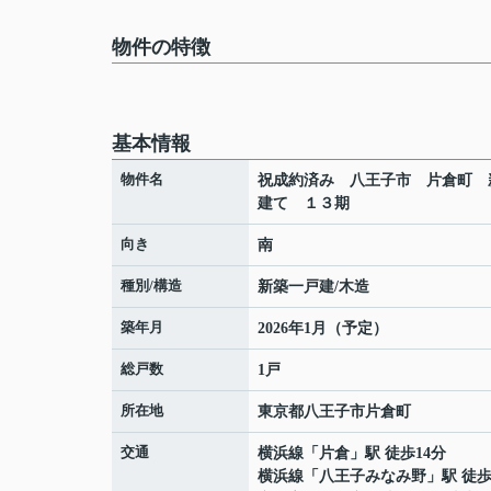
物件の特徴
基本情報
物件名
祝成約済み 八王子市 片倉町 
建て １３期
向き
南
種別/構造
新築一戸建/木造
築年月
2026年1月（予定）
総戸数
1戸
所在地
東京都
八王子市
片倉町
交通
横浜線
「
片倉
」駅 徒歩14分
横浜線
「
八王子みなみ野
」駅 徒歩