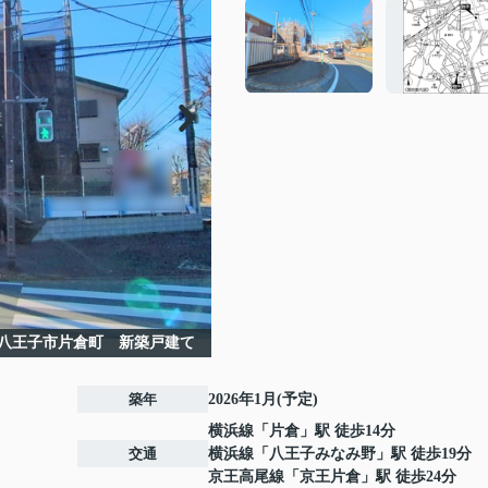
八王子市片倉町 新築戸建て
築年
2026年1月(予定)
横浜線
「
片倉
」駅 徒歩14分
交通
横浜線
「
八王子みなみ野
」駅 徒歩19分
京王高尾線
「
京王片倉
」駅 徒歩24分