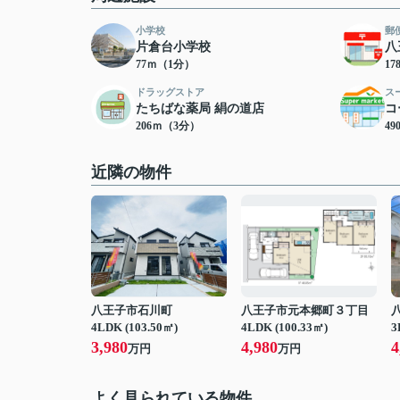
小学校
郵
片倉台小学校
八
77ｍ（1分）
1
ドラッグストア
ス
たちばな薬局 絹の道店
コ
206ｍ（3分）
4
近隣の物件
八王子市石川町
八王子市元本郷町３丁目
4LDK (103.50㎡)
4LDK (100.33㎡)
3
3,980
4,980
4
万円
万円
よく見られている物件