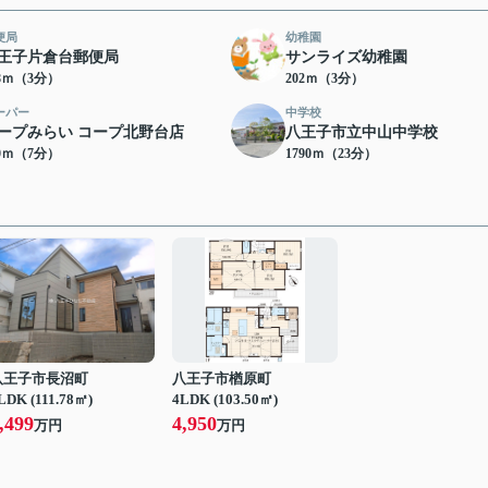
便局
幼稚園
王子片倉台郵便局
サンライズ幼稚園
78ｍ（3分）
202ｍ（3分）
ーパー
中学校
ープみらい コープ北野台店
八王子市立中山中学校
90ｍ（7分）
1790ｍ（23分）
八王子市長沼町
八王子市楢原町
LDK (111.78㎡)
4LDK (103.50㎡)
,499
4,950
万円
万円