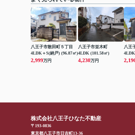
八王子市散田町５丁目
八王子市並木町
八王
4LDK＋S(納戸) (96.87㎡)
4LDK (101.58㎡)
4LDK
2,999
4,230
2,19
万円
万円
株式会社八王子ひなた不動産
〒193-0836
東京都八王子市日吉町13-36