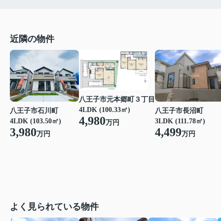
近隣の物件
八王子市元本郷町３丁目
4LDK (100.33㎡)
八王子市石川町
八王子市長沼町
4,980
4LDK (103.50㎡)
3LDK (111.78㎡)
万円
3,980
4,499
万円
万円
よく見られている物件