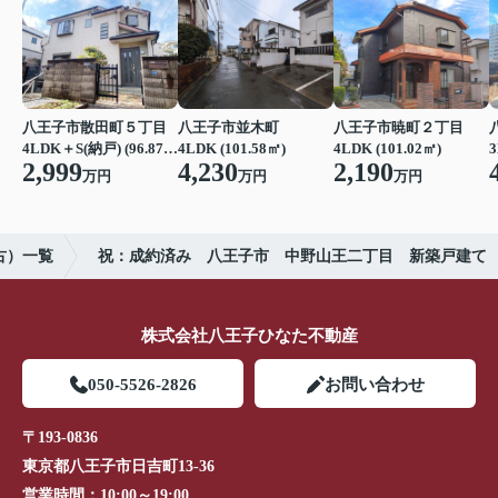
八王子市散田町５丁目
八王子市並木町
八王子市暁町２丁目
4LDK＋S(納戸) (96.87㎡)
4LDK (101.58㎡)
4LDK (101.02㎡)
3
2,999
4,230
2,190
万円
万円
万円
古）一覧
祝：成約済み 八王子市 中野山王二丁目 新築戸建て
株式会社八王子ひなた不動産
050-5526-2826
お問い合わせ
〒193-0836
東京都八王子市日吉町13-36
営業時間：
10:00～19:00