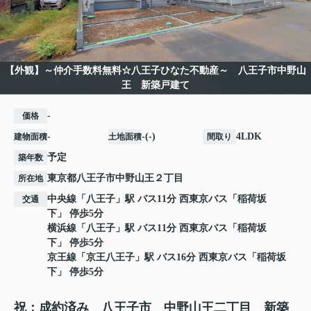
【外観】～仲介手数料無料☆八王子ひなた不動産～ 八王子市中野山
王 新築戸建て
-
価格
-
-(-)
4LDK
建物面積
土地面積
間取り
予定
築年数
東京都
八王子市
中野山王
２丁目
所在地
中央線
「
八王子
」駅 バス11分 西東京バス「稲荷坂
交通
下」 停歩5分
横浜線
「
八王子
」駅 バス11分 西東京バス「稲荷坂
下」 停歩5分
京王線
「
京王八王子
」駅 バス16分 西東京バス「稲荷坂
下」 停歩5分
祝：成約済み 八王子市 中野山王二丁目 新築