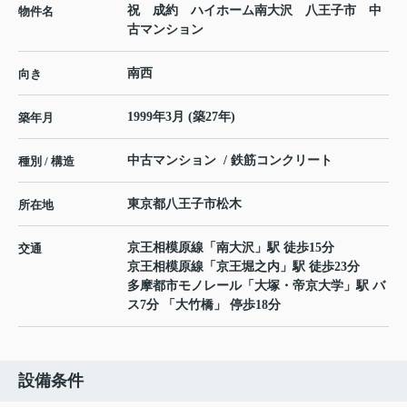
祝 成約 ハイホーム南大沢 八王子市 中
物件名
古マンション
南西
向き
1999年3月 (築27年)
築年月
中古マンション / 鉄筋コンクリート
種別 / 構造
東京都
八王子市
松木
所在地
京王相模原線
「
南大沢
」駅 徒歩15分
交通
京王相模原線
「
京王堀之内
」駅 徒歩23分
多摩都市モノレール
「
大塚・帝京大学
」駅 バ
ス7分 「大竹橋」 停歩18分
設備条件