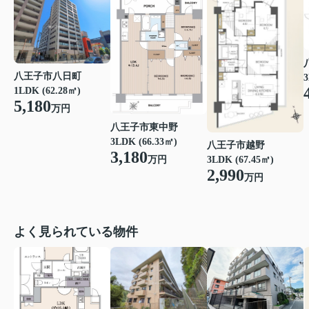
八王子市八日町
3
1LDK (62.28㎡)
5,180
万円
八王子市東中野
3LDK (66.33㎡)
八王子市越野
3,180
3LDK (67.45㎡)
万円
2,990
万円
よく見られている物件