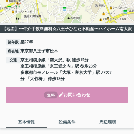
【地図】〜仲介手数料無料☆八王子ひなた不動産〜ハイホーム南大沢
築27年
築年数
東京都八王子市松木
所在地
京王相模原線
「
南大沢
」駅 徒歩15分
交通
京王相模原線
「
京王堀之内
」駅 徒歩23分
多摩都市モノレール
「
大塚・帝京大学
」駅 バス7
分 「大竹橋」 停歩18分
お問い合わせ
無料
基本情報
設備条件
周辺環境