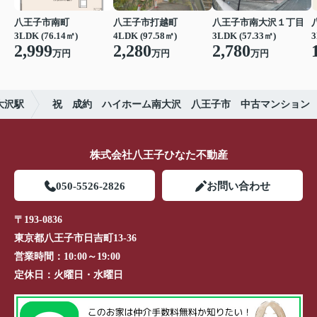
八王子市南町
八王子市打越町
八王子市南大沢１丁目
3LDK (76.14㎡)
4LDK (97.58㎡)
3LDK (57.33㎡)
3
2,999
2,280
2,780
万円
万円
万円
大沢駅
祝 成約 ハイホーム南大沢 八王子市 中古マンション
株式会社八王子ひなた不動産
050-5526-2826
お問い合わせ
〒193-0836
東京都八王子市日吉町13-36
営業時間：
10:00～19:00
定休日：
火曜日・水曜日