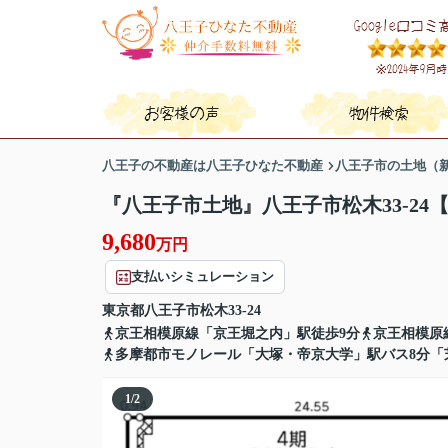
八王子の不動産は八王子ひなた不動産
八王子市の土地（
『八王子市土地』八王子市松木33-24
9,680
万円
支払いシミュレーション
東京都
八王子市
松木
33-24
京王相模原線「京王堀之内」駅徒歩9分
京王相模原
多摩都市モノレール「大塚・帝京大学」駅バス8分「
1
/
2