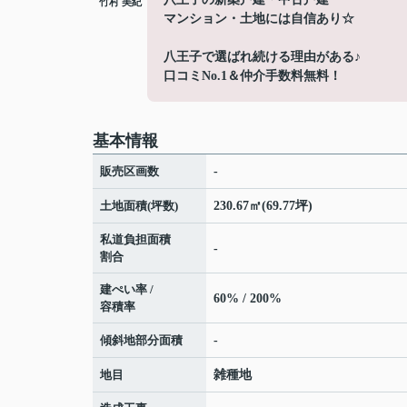
竹村 美紀
マンション・土地には自信あり☆
八王子で選ばれ続ける理由がある♪
口コミNo.1＆仲介手数料無料！
基本情報
販売区画数
-
土地面積(坪数)
230.67㎡(69.77坪)
私道負担面積
-
割合
建ぺい率 /
60% / 200%
容積率
傾斜地部分面積
-
地目
雑種地