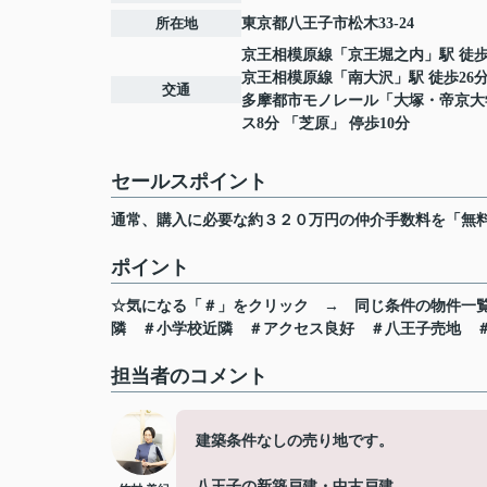
所在地
東京都
八王子市
松木
33-24
京王相模原線
「
京王堀之内
」駅 徒歩
京王相模原線
「
南大沢
」駅 徒歩26
交通
多摩都市モノレール
「
大塚・帝京大
ス8分 「芝原」 停歩10分
セールスポイント
通常、購入に必要な約３２０万円の仲介手数料を「無
ポイント
☆気になる「＃」をクリック
→
同じ条件の物件一
隣
＃小学校近隣
＃アクセス良好
＃八王子売地
担当者のコメント
建築条件なしの売り地です。
八王子の新築戸建・中古戸建