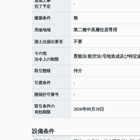
造成工事
-
完了予定
建築条件
無
用途地域
第二種中高層住居専用
国土法届出要否
不要
その他
景観法/航空法/宅地造成及び特定
法令上の制限
取引態様
仲介
引渡条件
-
開発許可番号
-
取引条件の
2026年08月20日
有効期限
設備条件