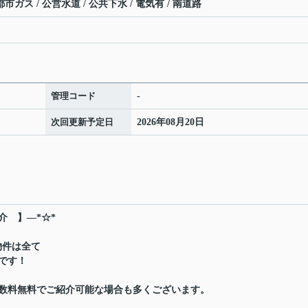
市ガス / 公営水道 / 公共下水 / 電気有 / 南道路
管理コード
-
次回更新予定日
2026年08月20日
介 】―*☆*
物件は全て
です！
数料無料でご紹介可能な場合も多くございます。