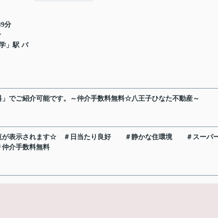
9分
分
学
」駅 バ
料」でご紹介可能です。～仲介手数料無料☆八王子ひなた不動産～
覧が表示されます☆
＃日当たり良好
＃静かな住環境
＃スーパ
＃仲介手数料無料