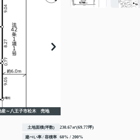
動産～八王子市松木 売地
土地面積(坪数)
230.67㎡(69.77坪)
建ぺい率 / 容積率
60% / 200%