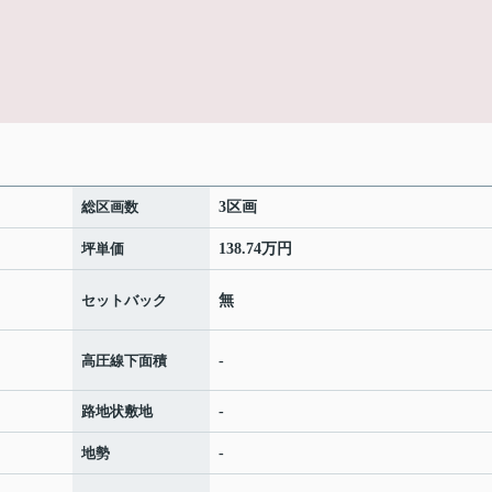
総区画数
3区画
坪単価
138.74万円
セットバック
無
高圧線下面積
-
路地状敷地
-
地勢
-