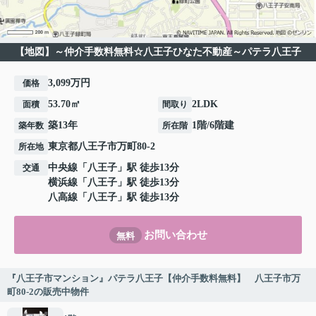
【地図】～仲介手数料無料☆八王子ひなた不動産～パテラ八王子
3,099万円
価格
53.70㎡
2LDK
面積
間取り
築13年
1階/6階建
築年数
所在階
東京都
八王子市
万町
80-2
所在地
中央線
「
八王子
」駅 徒歩13分
交通
横浜線
「
八王子
」駅 徒歩13分
八高線
「
八王子
」駅 徒歩13分
お問い合わせ
無料
『八王子市マンション』パテラ八王子【仲介手数料無料】 八王子市万
町80-2の販売中物件