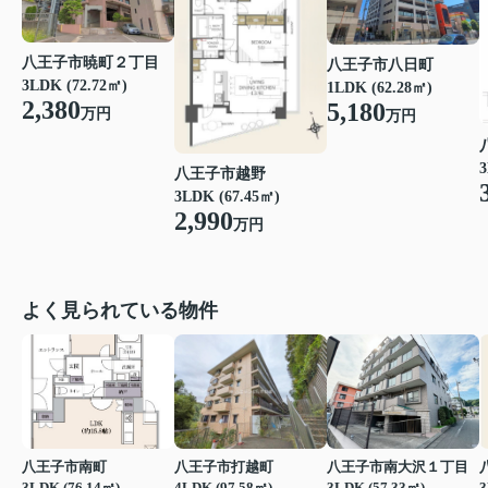
八王子市暁町２丁目
八王子市八日町
3LDK (72.72㎡)
1LDK (62.28㎡)
2,380
5,180
万円
万円
3
八王子市越野
3LDK (67.45㎡)
2,990
万円
よく見られている物件
八王子市南町
八王子市打越町
八王子市南大沢１丁目
3LDK (76.14㎡)
4LDK (97.58㎡)
3LDK (57.33㎡)
3