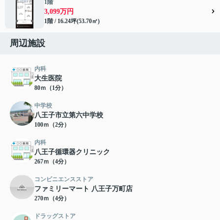
1階
3,099万円
1階 / 16.24坪(53.70㎡)
周辺施設
内科
大生医院
80ｍ（1分）
中学校
八王子市立第六中学校
100ｍ（2分）
内科
八王子循環器クリニック
267ｍ（4分）
コンビニエンスストア
ファミリーマート 八王子万町店
270ｍ（4分）
ドラッグストア