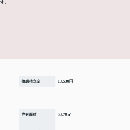
です。
修繕積立金
13,530円
専有面積
53.70㎡
-