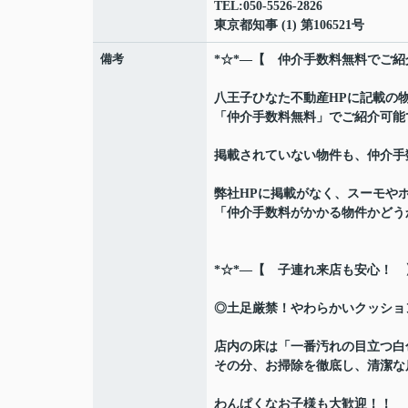
TEL:050-5526-2826
東京都知事 (1) 第106521号
備考
*☆*―【 仲介手数料無料でご紹
八王子ひなた不動産HPに記載の
「仲介手数料無料」でご紹介可能
掲載されていない物件も、仲介手
弊社HPに掲載がなく、スーモや
「仲介手数料がかかる物件かどう
*☆*―【 子連れ来店も安心！ 
◎土足厳禁！やわらかいクッショ
店内の床は「一番汚れの目立つ白
その分、お掃除を徹底し、清潔な店内
わんぱくなお子様も大歓迎！！