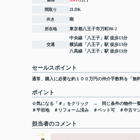
間取り
2LDK
向き
南
所在地
東京都
八王子市
万町
80-2
中央線
「
八王子
」駅 徒歩13分
交通
横浜線
「
八王子
」駅 徒歩13分
八高線
「
八王子
」駅 徒歩13分
セールスポイント
通常、購入に必要な約１００万円の仲介手数料を「無
ポイント
☆気になる「＃」をクリック
→
同じ条件の物件一
＃平坦地
＃リフォーム済み
＃ペット可
＃中古マ
担当者のコメント