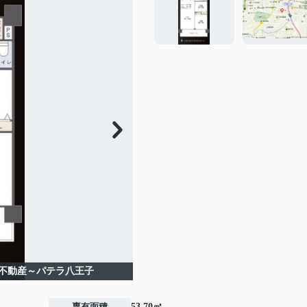
不動産～パテラ八王子
専有面積
53.70㎡