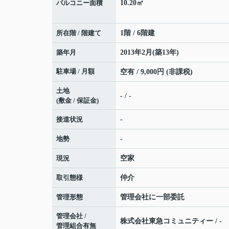
バルコニー面積
10.20㎡
所在階 / 階建て
1階 / 6階建
築年月
2013年2月(築13年)
駐車場 / 月額
空有 / 9,000円 (非課税)
土地
- / -
(敷金 / 保証金)
接道状況
-
地勢
-
現況
空家
取引態様
仲介
管理形態
管理会社に一部委託
管理会社 /
株式会社東急コミュニティー / -
管理組合有無