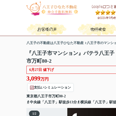
八王子の不動産は八王子ひなた不動産
八王子市のマンシ
『八王子市マンション』パテラ八王子
市万町80-2
6月27日 値下げ
3,099
万円
支払いシミュレーション
東京都
八王子市
万町
80-2
中央線「八王子」駅徒歩13分
横浜線「八王子」駅徒
1
/
2