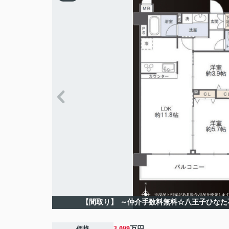
【間取り】
～仲介手数料無料☆八王子ひなた
価格
3,099
万円