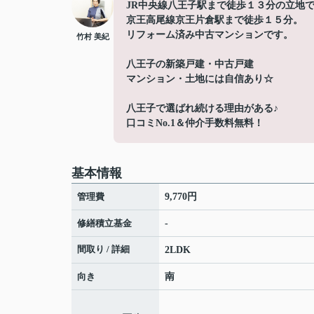
JR中央線八王子駅まで徒歩１３分の立地
京王高尾線京王片倉駅まで徒歩１５分。
リフォーム済み中古マンションです。
竹村 美紀
八王子の新築戸建・中古戸建
マンション・土地には自信あり☆
八王子で選ばれ続ける理由がある♪
口コミNo.1＆仲介手数料無料！
基本情報
管理費
9,770円
修繕積立基金
-
間取り / 詳細
2LDK
向き
南