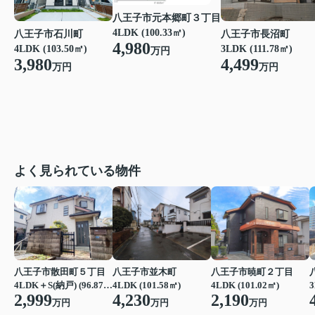
八王子市元本郷町３丁目
4LDK (100.33㎡)
八王子市石川町
八王子市長沼町
4,980
4LDK (103.50㎡)
3LDK (111.78㎡)
万円
3,980
4,499
万円
万円
よく見られている物件
八王子市散田町５丁目
八王子市並木町
八王子市暁町２丁目
4LDK＋S(納戸) (96.87㎡)
4LDK (101.58㎡)
4LDK (101.02㎡)
3
2,999
4,230
2,190
万円
万円
万円