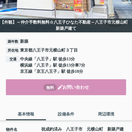
【外観】～仲介手数料無料☆八王子ひなた不動産～八王子市元横山町
新築戸建て
新築
築年数
東京都八王子市元横山町３丁目
所在地
中央線
「
八王子
」駅 徒歩13分
交通
横浜線
「
八王子
」駅 徒歩13分車7分
京王線
「
京王八王子
」駅 徒歩18分
お問い合わせ
無料
基本情報
設備条件
周辺環境
祝成約済み 八王子市 元横山町 新築戸建
物件名