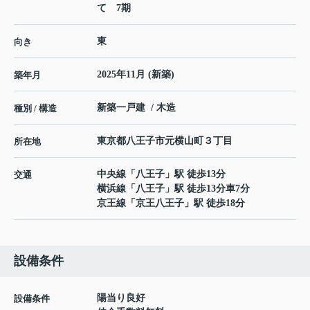
て 7期
東
向き
2025年11月 (新築)
築年月
新築一戸建 / 木造
種別 / 構造
東京都
八王子市
元横山町
３丁目
所在地
中央線
「
八王子
」駅 徒歩13分
交通
横浜線
「
八王子
」駅 徒歩13分車7分
京王線
「
京王八王子
」駅 徒歩18分
設備条件
陽当り良好
設備条件