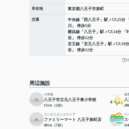
所在地
東京都
八王子市
泉町
交通
中央線
「
西八王子
」駅 バス25分 
川」 停歩5分
横浜線
「
八王子
」駅 バス14分 「
谷」 停歩12分
京王線
「
京王八王子
」駅 バス19
谷」 停歩12分
周辺施設
小学校
保
八王子市立元八王子東小学校
八
151ｍ（2分）
2
コンビニエンスストア
ス
ファミリーマート 八王子泉町店
ス
481ｍ（7分）
11