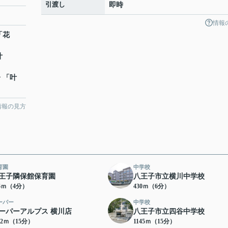
引渡し
即時
情報
「花
叶
分 「叶
情報の見方
育園
中学校
王子隣保館保育園
八王子市立横川中学校
86ｍ（4分）
430ｍ（6分）
ーパー
中学校
ーパーアルプス 横川店
八王子市立四谷中学校
42ｍ（15分）
1145ｍ（15分）