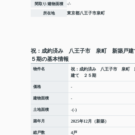
間取り/建物面積
-/-
所在地
東京都
八王子市
泉町
祝：成約済み 八王子市 泉町 新築戸建
５期の基本情報
物件名
祝：成約済み 八王子市 泉町 
建て ２５期
価格
-
建物面積
-
土地面積
-(-)
築年月
2025年12月（新築）
総戸数
4戸