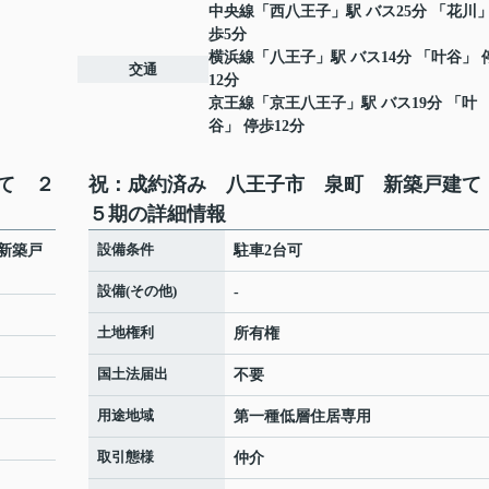
中央線
「
西八王子
」駅 バス25分 「花川」
歩5分
横浜線
「
八王子
」駅 バス14分 「叶谷」 
交通
12分
京王線
「
京王八王子
」駅 バス19分 「叶
谷」 停歩12分
て ２
祝：成約済み 八王子市 泉町 新築戸建て
５期の詳細情報
設備条件
新築戸
駐車2台可
設備(その他)
-
土地権利
所有権
国土法届出
不要
用途地域
第一種低層住居専用
取引態様
仲介