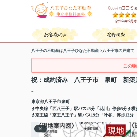
八王子の不動産は八王子ひなた不動産
八王子市の戸建て
この物
祝：成約済み 八王子市 泉町 新築
-
東京都
八王子市
泉町
中央線「西八王子」駅バス25分「花川」停歩5分
横
京王線「京王八王子」駅バス19分「叶谷」停歩12分
1
/
1