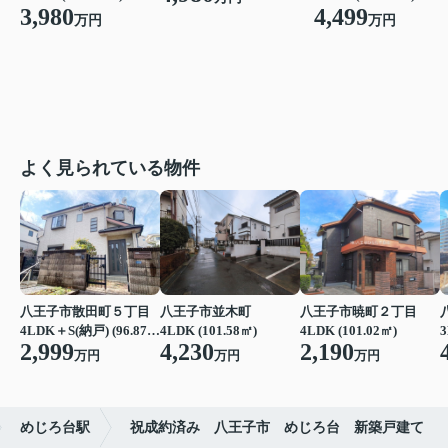
3,980
4,499
万円
万円
よく見られている物件
八王子市散田町５丁目
八王子市並木町
八王子市暁町２丁目
4LDK＋S(納戸) (96.87㎡)
4LDK (101.58㎡)
4LDK (101.02㎡)
3
2,999
4,230
2,190
万円
万円
万円
めじろ台駅
祝成約済み 八王子市 めじろ台 新築戸建て