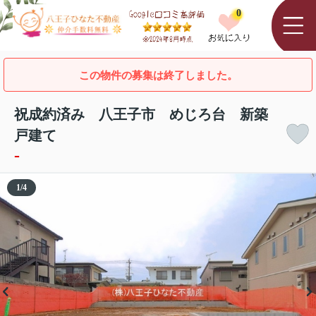
0
この物件の募集は終了しました。
祝成約済み 八王子市 めじろ台 新築
戸建て
-
1
/
4