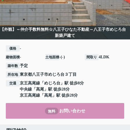
【外観】～仲介手数料無料☆八王子ひなた不動産～八王子市めじろ台
新築戸建て
-
価格
-
-(-)
4LDK
建物面積
土地面積
間取り
予定
築年数
東京都
八王子市
めじろ台
３丁目
所在地
京王高尾線
「
めじろ台
」駅 徒歩8分
交通
中央線
「
高尾
」駅 徒歩28分
京王高尾線
「
高尾
」駅 徒歩28分
お問い合わせ
無料