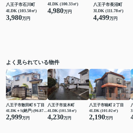
4LDK (100.33㎡)
八王子市石川町
八王子市長沼町
4,980
4LDK (103.50㎡)
3LDK (111.78㎡)
万円
3,980
4,499
万円
万円
よく見られている物件
八王子市散田町５丁目
八王子市並木町
八王子市暁町２丁目
4LDK＋S(納戸) (96.87㎡)
4LDK (101.58㎡)
4LDK (101.02㎡)
3
2,999
4,230
2,190
万円
万円
万円