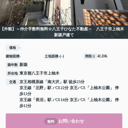
【外観】～仲介手数料無料☆八王子ひなた不動産～ 八王子市上柚木
新築戸建て
-
価格
-
-(-)
4LDK
建物面積
土地面積
間取り
新築
築年数
東京都
八王子市
上柚木
所在地
京王相模原線
「
南大沢
」駅 徒歩23分
交通
京王線
「
北野
」駅 バス22分 京王バス「上柚木公園」 停
歩12分
京王線
「
長沼
」駅 バス14分 京王バス「上柚木公園」 停
歩12分
お問い合わせ
無料