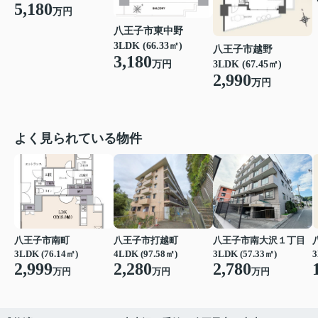
5,180
万円
八王子市東中野
3LDK (66.33㎡)
八王子市越野
3,180
3LDK (67.45㎡)
万円
2,990
万円
よく見られている物件
八王子市南町
八王子市打越町
八王子市南大沢１丁目
3LDK (76.14㎡)
4LDK (97.58㎡)
3LDK (57.33㎡)
3
2,999
2,280
2,780
万円
万円
万円