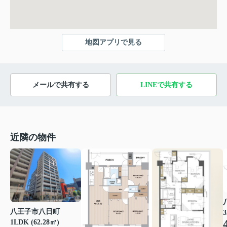
地図アプリで見る
メールで共有する
LINEで共有する
近隣の物件
八王子市八日町
3
1LDK (62.28㎡)