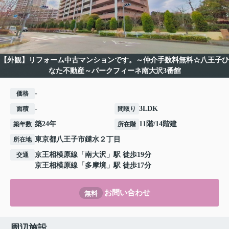
【外観】リフォーム中古マンションです。～仲介手数料無料☆八王子ひ
なた不動産～パークフィーネ南大沢3番館
-
価格
-
3LDK
面積
間取り
築24年
11階/14階建
築年数
所在階
東京都
八王子市
鑓水
２丁目
所在地
京王相模原線
「
南大沢
」駅 徒歩19分
交通
京王相模原線
「
多摩境
」駅 徒歩17分
お問い合わせ
無料
周辺施設