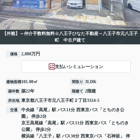
【外観】～仲介手数料無料☆八王子ひなた不動産～八王子市元八王子
町 中古戸建て
2,880万円
価格
支払いシミュレーション
101.00㎡
3LDK
建物面積
間取り
築22年
2階建
築年数
階建て
東京都
八王子市
元八王子町
２丁目3324-5
所在地
中央線
「
高尾
」駅 バス11分 西東京バス「とちのき公
交通
園」 停歩2分
京王高尾線
「
高尾
」駅 バス11分 西東京バス「とちのき
公園」 停歩2分
横浜線
「
八王子
」駅 バス30分 西東京バス「石神坂」 停