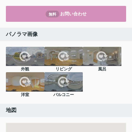
お問い合わせ
無料
パノラマ画像
外観
リビング
風呂
洋室
バルコニー
地図