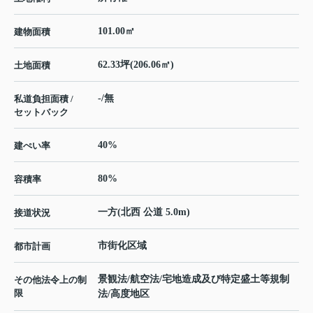
101.00㎡
建物面積
62.33坪(206.06㎡)
土地面積
-/無
私道負担面積 /
セットバック
40%
建ぺい率
80%
容積率
一方(北西 公道 5.0m)
接道状況
市街化区域
都市計画
景観法/航空法/宅地造成及び特定盛土等規制
その他法令上の制
限
法/高度地区