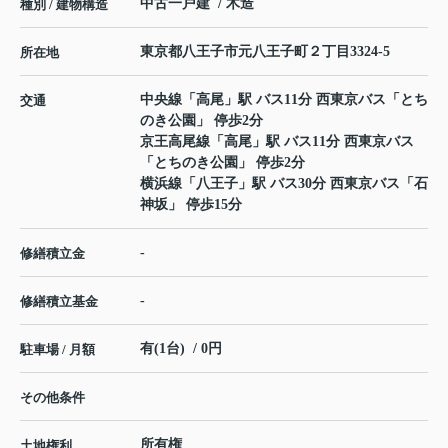
中古一戸建 / 木造
種別 / 建物構造
東京都
八王子市
元八王子町
２丁目3324-5
所在地
中央線
「
高尾
」駅 バス11分 西東京バス「とち
交通
のき公園」 停歩2分
京王高尾線
「
高尾
」駅 バス11分 西東京バス
「とちのき公園」 停歩2分
横浜線
「
八王子
」駅 バス30分 西東京バス「石
神坂」 停歩15分
-
修繕積立金
-
修繕積立基金
有(1台) / 0円
駐車場 / 月額
その他条件
所有権
土地権利