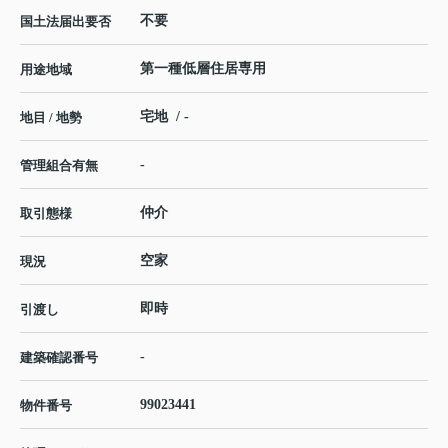
不要
国土法届出要否
第一種低層住居専用
用途地域
宅地 / -
地目 / 地勢
-
管理組合有無
仲介
取引態様
空家
現況
即時
引渡し
-
建築確認番号
99023441
物件番号