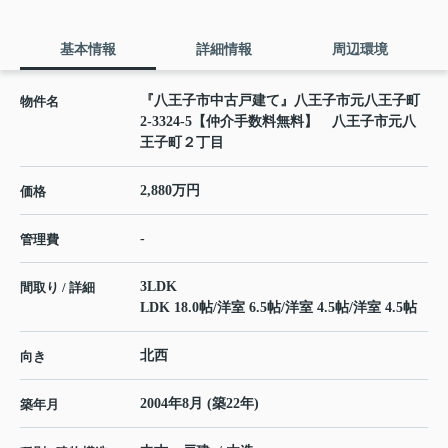
基本情報
詳細情報
周辺環境
『八王子市中古戸建て』八王子市元八王子町
物件名
2-3324-5【仲介手数料無料】 八王子市元八
王子町２丁目
2,880万円
価格
-
管理費
3LDK
間取り / 詳細
LDK 18.0帖
/
洋室 6.5帖
/
洋室 4.5帖
/
洋室 4.5帖
北西
向き
2004年8月 (築22年)
築年月