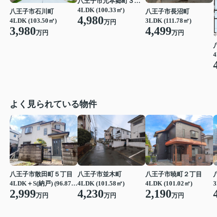
八王子市元本郷町３丁目
4LDK (100.33㎡)
八王子市石川町
八王子市長沼町
4,980
4LDK (103.50㎡)
3LDK (111.78㎡)
万円
3,980
4,499
万円
万円
4
よく見られている物件
八王子市散田町５丁目
八王子市並木町
八王子市暁町２丁目
3
4LDK＋S(納戸) (96.87㎡)
4LDK (101.58㎡)
4LDK (101.02㎡)
2,999
4,230
2,190
万円
万円
万円