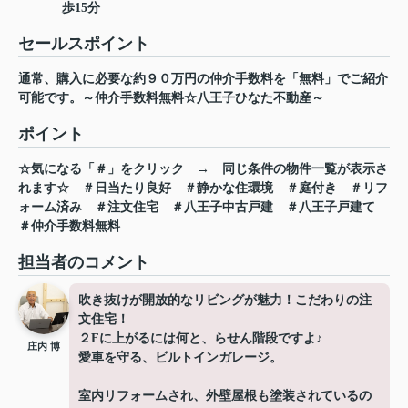
歩15分
セールスポイント
通常、購入に必要な約９０万円の仲介手数料を「無料」でご紹介
可能です。～仲介手数料無料☆八王子ひなた不動産～
ポイント
☆気になる「＃」をクリック
→
同じ条件の物件一覧が表示さ
れます☆
＃日当たり良好
＃静かな住環境
＃庭付き
＃リフ
ォーム済み
＃注文住宅
＃八王子中古戸建
＃八王子戸建て
＃仲介手数料無料
担当者のコメント
吹き抜けが開放的なリビングが魅力！こだわりの注
文住宅！
２Fに上がるには何と、らせん階段ですよ♪
庄内 博
愛車を守る、ビルトインガレージ。
室内リフォームされ、外壁屋根も塗装されているの