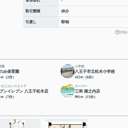
管理会社
-
取引態様
仲介
引渡し
即時
情報
育園
小学校
のみ保育園
八王子市立松木小学校
44ｍ（2分）
422ｍ（6分）
ンビニエンスストア
スーパー
ブンイレブン 八王子松木店
三和 堀之内店
82ｍ（7分）
991ｍ（13分）