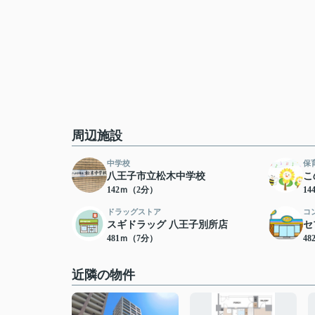
周辺施設
中学校
保
八王子市立松木中学校
こ
142ｍ（2分）
1
ドラッグストア
コ
スギドラッグ 八王子別所店
セ
481ｍ（7分）
4
近隣の物件