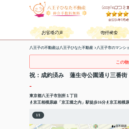
八王子の不動産は八王子ひなた不動産
八王子市のマンシ
この物
祝：成約済み 蓮生寺公園通り三番街
-
東京都
八王子市
別所
１丁目
京王相模原線「京王堀之内」駅徒歩16分
京王相模原
1
/
1