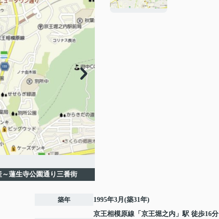
産～蓮生寺公園通り三番街
築年
1995年3月(築31年)
京王相模原線
「
京王堀之内
」駅 徒歩16分