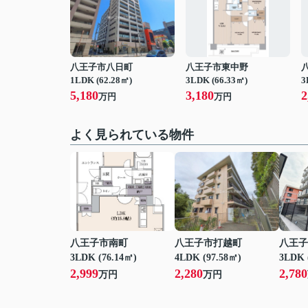
八王子市八日町
八王子市東中野
1LDK (62.28㎡)
3LDK (66.33㎡)
3
5,180
3,180
2
万円
万円
よく見られている物件
八王子市南町
八王子市打越町
八王子
3LDK (76.14㎡)
4LDK (97.58㎡)
3LDK 
2,999
2,280
2,780
万円
万円