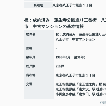
所在地
東京都
八王子市
別所
１丁目
祝：成約済み 蓮生寺公園通り三番街 八
市 中古マンションの基本情報
物件名
祝：成約済み 蓮生寺公園通り
八王子市 中古マンション
価格
-
築年月
1995年3月（築31年）
総戸数
219戸
所在地
東京都
八王子市
別所
１丁目
交通
京王相模原線
「
京王堀之内
」駅 徒
京王相模原線
「
南大沢
」駅 徒歩2
小田急多摩線
「
唐木田
」駅 徒歩2