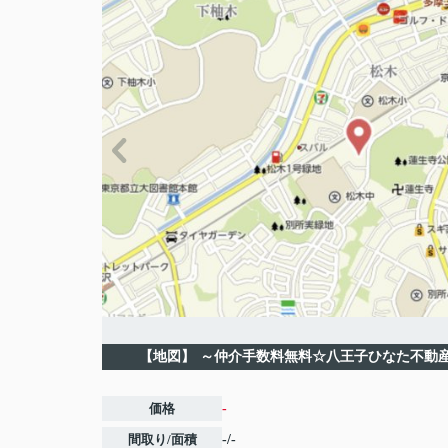
【地図】
～仲介手数料無料☆八王子ひなた不動
価格
-
間取り/面積
-/-