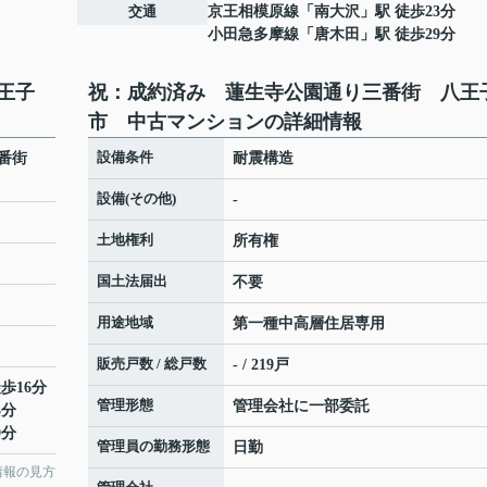
交通
京王相模原線
「
南大沢
」駅 徒歩23分
小田急多摩線
「
唐木田
」駅 徒歩29分
王子
祝：成約済み 蓮生寺公園通り三番街 八王
市 中古マンションの詳細情報
設備条件
三番街
耐震構造
設備(その他)
-
土地権利
所有権
国土法届出
不要
用途地域
第一種中高層住居専用
販売戸数 / 総戸数
- / 219戸
歩16分
管理形態
管理会社に一部委託
3分
9分
管理員の勤務形態
日勤
情報の見方