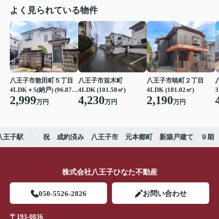
よく見られている物件
八王子市散田町５丁目
八王子市並木町
八王子市暁町２丁目
4LDK＋S(納戸) (96.87㎡)
4LDK (101.58㎡)
4LDK (101.02㎡)
3
2,999
4,230
2,190
万円
万円
万円
八王子駅
祝 成約済み 八王子市 元本郷町 新築戸建て ９期
株式会社八王子ひなた不動産
050-5526-2826
お問い合わせ
〒193-0836