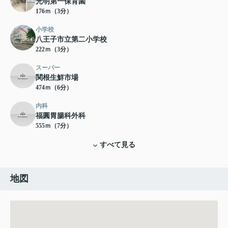
光明第一保育園
176ｍ（3分）
小学校
八王子市立第二小学校
222ｍ（3分）
スーパー
関根生鮮市場
474ｍ（6分）
内科
福圓胃腸科外科
555ｍ（7分）
すべて見る
地図