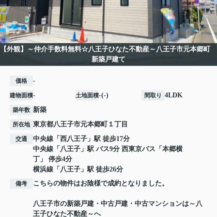
【外観】～仲介手数料無料☆八王子ひなた不動産～八王子市元本郷町
新築戸建て
-
価格
-
-(-)
4LDK
建物面積
土地面積
間取り
新築
築年数
東京都
八王子市
元本郷町
１丁目
所在地
中央線
「
西八王子
」駅 徒歩17分
交通
中央線
「
八王子
」駅 バス9分 西東京バス「本郷横
丁」 停歩4分
横浜線
「
八王子
」駅 徒歩26分
こちらの物件はお陰様で成約となりました。
備考
八王子市の新築戸建・中古戸建・中古マンションは～八
王子ひなた不動産～へ