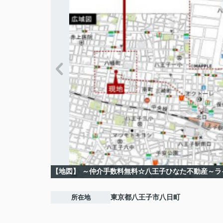
【地図】
～仲介手数料無料☆八王子ひなた不動産～ラ
所在地
東京都
八王子市
八日町