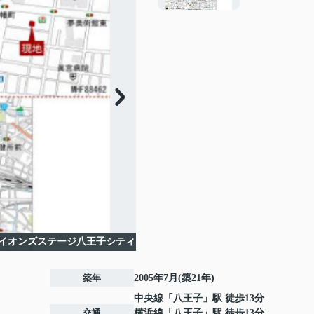
イオンズステージ八王子シティ
築年
2005年7月(築21年)
中央線
「
八王子
」駅 徒歩13分
交通
横浜線
「
八王子
」駅 徒歩13分