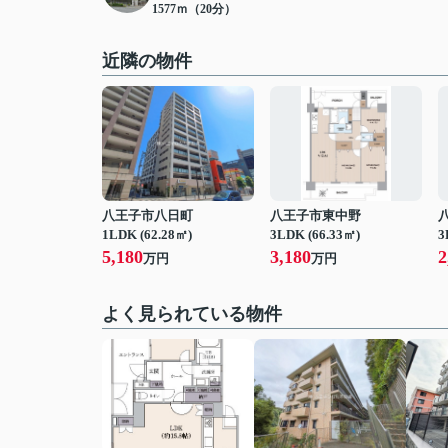
1577ｍ（20分）
近隣の物件
八王子市八日町
八王子市東中野
1LDK (62.28㎡)
3LDK (66.33㎡)
3
5,180
3,180
2
万円
万円
よく見られている物件