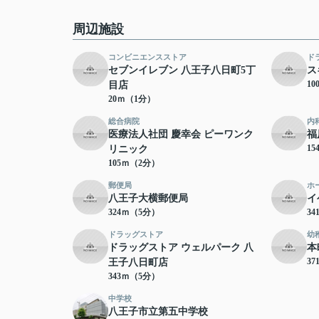
周辺施設
コンビニエンスストア
ド
セブンイレブン 八王子八日町5丁
ス
1
目店
20ｍ（1分）
総合病院
内
医療法人社団 慶幸会 ピーワンク
福
1
リニック
105ｍ（2分）
郵便局
ホ
八王子大横郵便局
イ
324ｍ（5分）
3
ドラッグストア
幼
ドラッグストア ウェルパーク 八
本
3
王子八日町店
343ｍ（5分）
中学校
八王子市立第五中学校