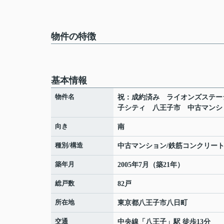
物件の特徴
基本情報
物件名
祝：成約済み ライオンズステー
子シティ 八王子市 中古マンシ
向き
南
種別/構造
中古マンション/鉄筋コンクリー
築年月
2005年7月（築21年）
総戸数
82戸
所在地
東京都
八王子市
八日町
交通
中央線
「
八王子
」駅 徒歩13分