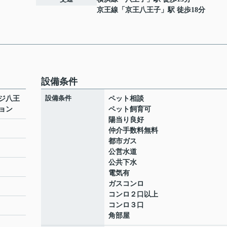
京王線
「
京王八王子
」駅 徒歩18分
設備条件
設備条件
ジ八王
ペット相談
ョン
ペット飼育可
陽当り良好
仲介手数料無料
都市ガス
ト
公営水道
公共下水
電気有
ガスコンロ
コンロ２口以上
コンロ３口
角部屋