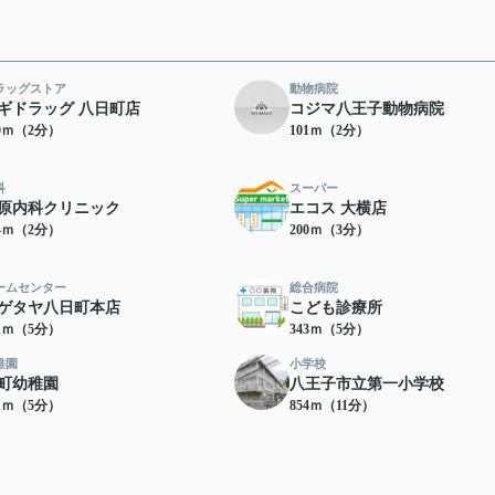
ラッグストア
動物病院
ギドラッグ 八日町店
コジマ八王子動物病院
00ｍ（2分）
101ｍ（2分）
科
スーパー
原内科クリニック
エコス 大横店
54ｍ（2分）
200ｍ（3分）
ームセンター
総合病院
ゲタヤ八日町本店
こども診療所
41ｍ（5分）
343ｍ（5分）
稚園
小学校
町幼稚園
八王子市立第一小学校
71ｍ（5分）
854ｍ（11分）