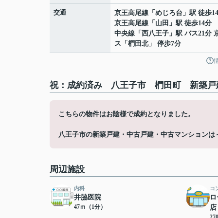
交通
京王高尾線
「
めじろ台
」駅 徒歩1
京王高尾線
「
山田
」駅 徒歩14分
中央線
「
西八王子
」駅 バス21分 
ス「椚田北」 停歩7分
祝：成約済み 八王子市 椚田町 新築戸
こちらの物件はお陰様で成約となりました。
八王子市の新築戸建・中古戸建・中古マンションは
周辺施設
内科
コ
井脇医院
ロ
47ｍ（1分）
店
2