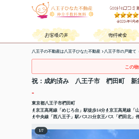
八王子の不動産は八王子ひなた不動産
八王子市の戸建て
この物
祝：成約済み 八王子市 椚田町 新
-
東京都
八王子市
椚田町
京王高尾線「めじろ台」駅徒歩14分
京王高尾線「山
中央線「西八王子」駅バス21分京王バス「椚田北」停
1
/
7