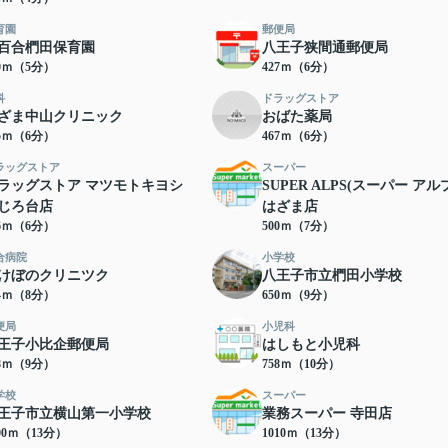
育園
郵便局
百合椚田保育園
八王子狭間通郵便局
80ｍ（5分）
427ｍ（6分）
科
ドラッグストア
ざま中山クリニック
おばた薬局
65ｍ（6分）
467ｍ（6分）
ラッグストア
スーパー
ラッグストア マツモトキヨシ
SUPER ALPS(スーパー アル
じろ台店
はざま店
76ｍ（6分）
500ｍ（7分）
合病院
小学校
けぼのクリニツク
八王子市立椚田小学校
74ｍ（8分）
650ｍ（9分）
便局
小児科
王子小比企郵便局
はしもと小児科
18ｍ（9分）
758ｍ（10分）
学校
スーパー
王子市立横山第一小学校
業務スーパー 寺田店
00ｍ（13分）
1010ｍ（13分）