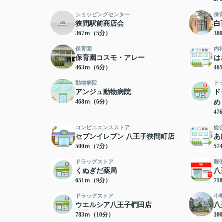
ショッピングセンター
保
狭間駅前商店会
白
367ｍ（5分）
3
保育園
内
保育園コスモ・アレー
は
463ｍ（6分）
4
動物病院
ド
アンジュ動物病院
ド
468ｍ（6分）
め
4
コンビニエンスストア
総
セブンイレブン 八王子狭間町店
あ
500ｍ（7分）
5
ドラッグストア
郵
くぬぎだ薬局
八
651ｍ（9分）
7
ドラッグストア
小
ウエルシア八王子椚田店
八
783ｍ（10分）
10