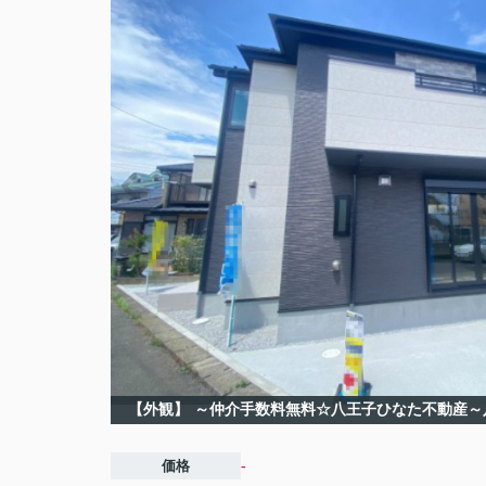
【外観】
～仲介手数料無料☆八王子ひなた不動産～
価格
-