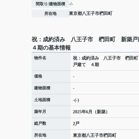
間取り/建物面積
-/-
所在地
東京都
八王子市
椚田町
祝：成約済み 八王子市 椚田町 新築
４期の基本情報
物件名
祝：成約済み 八王子市 椚田町
戸建て ４期
価格
-
建物面積
-
土地面積
-(-)
築年月
2025年6月（新築）
総戸数
2戸
所在地
東京都
八王子市
椚田町