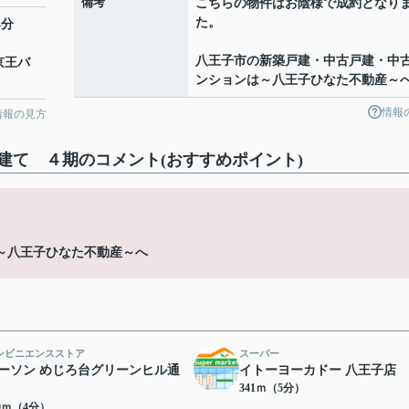
備考
こちらの物件はお陰様で成約となり
た。
4分
八王子市の新築戸建・中古戸建・中
京王バ
ンションは～八王子ひなた不動産～
情報
情報の見方
建て ４期のコメント(おすすめポイント)
～八王子ひなた不動産～へ
ンビニエンスストア
スーパー
ーソン めじろ台グリーンヒル通
イトーヨーカドー 八王子店
341ｍ（5分）
70ｍ（4分）