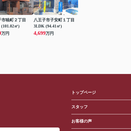
子市暁町２丁目
八王子市子安町１丁目
 (101.02㎡)
3LDK (94.41㎡)
0
4,699
万円
万円
トップページ
スタッフ
お客様の声