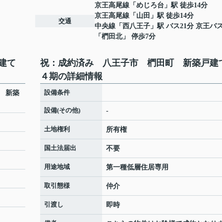
京王高尾線
「
めじろ台
」駅 徒歩14分
京王高尾線
「
山田
」駅 徒歩14分
交通
中央線
「
西八王子
」駅 バス21分 京王バ
「椚田北」 停歩7分
戸建て
祝：成約済み 八王子市 椚田町 新築戸
４期の詳細情報
設備条件
 新築
設備(その他)
-
土地権利
所有権
国土法届出
不要
用途地域
第一種低層住居専用
取引態様
仲介
引渡し
即時