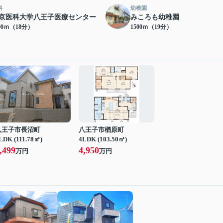
科
幼稚園
京医科大学八王子医療センター
みころも幼稚園
00ｍ（18分）
1500ｍ（19分）
八王子市長沼町
八王子市楢原町
LDK (111.78㎡)
4LDK (103.50㎡)
,499
4,950
万円
万円