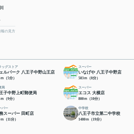
浅川
分
情報の見方
ラッグストア
スーパー
ェルパーク 八王子中野山王店
いなげや 八王子中野店
48ｍ（5分）
583ｍ（8分）
便局
スーパー
王子中野上町郵便局
エコス 大横店
03ｍ（9分）
800ｍ（10分）
ーパー
中学校
務スーパー 田町店
八王子市立第二中学校
50ｍ（11分）
1480ｍ（19分）