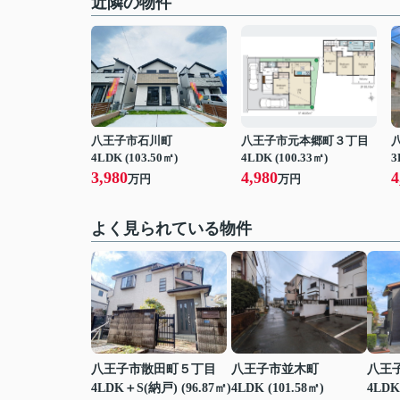
近隣の物件
八王子市石川町
八王子市元本郷町３丁目
4LDK (103.50㎡)
4LDK (100.33㎡)
3
3,980
4,980
4
万円
万円
よく見られている物件
八王子市散田町５丁目
八王子市並木町
八王
4LDK＋S(納戸) (96.87㎡)
4LDK (101.58㎡)
4LDK