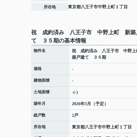
所在地
東京都
八王子市
中野上町
１丁目
祝 成約済み 八王子市 中野上町 新築
て ３５期の基本情報
物件名
祝 成約済み 八王子市 中野上
築戸建て ３５期
価格
-
建物面積
-
土地面積
-(-)
築年月
2026年3月（予定）
総戸数
2戸
所在地
東京都
八王子市
中野上町
１丁目