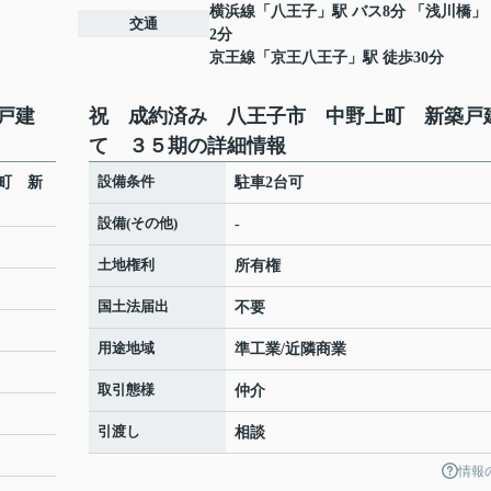
横浜線
「
八王子
」駅 バス8分 「浅川橋」
交通
2分
京王線
「
京王八王子
」駅 徒歩30分
戸建
祝 成約済み 八王子市 中野上町 新築戸
て ３５期の詳細情報
設備条件
町 新
駐車2台可
設備(その他)
-
土地権利
所有権
国土法届出
不要
用途地域
準工業/近隣商業
取引態様
仲介
引渡し
相談
情報