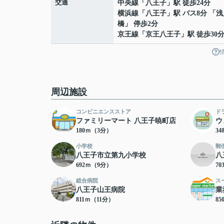
交通
中央線
「
八王子
」駅 徒歩24分
横浜線
「
八王子
」駅 バス8分 「
橋」 停歩2分
京王線
「
京王八王子
」駅 徒歩30
周辺施設
コンビニエンスストア
ド
ファミリーマート 八王子暁町店
ウ
180ｍ（3分）
3
小学校
郵
八王子市立第九小学校
八
692ｍ（9分）
7
総合病院
ス
八王子山王病院
業
811ｍ（11分）
8