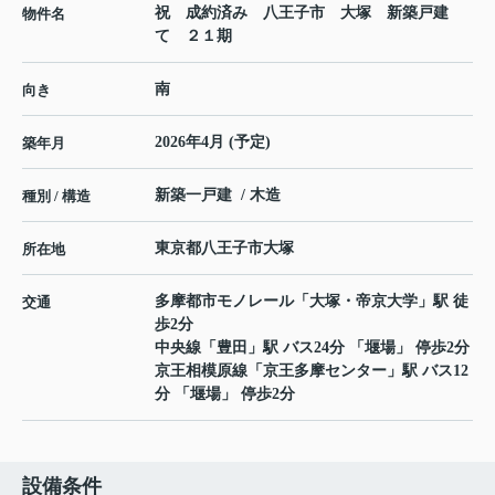
祝 成約済み 八王子市 大塚 新築戸建
物件名
て ２１期
南
向き
2026年4月 (予定)
築年月
新築一戸建 / 木造
種別 / 構造
東京都
八王子市
大塚
所在地
多摩都市モノレール
「
大塚・帝京大学
」駅 徒
交通
歩2分
中央線
「
豊田
」駅 バス24分 「堰場」 停歩2分
京王相模原線
「
京王多摩センター
」駅 バス12
分 「堰場」 停歩2分
設備条件