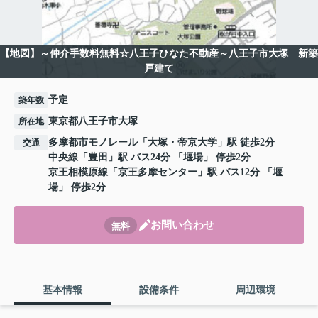
【地図】～仲介手数料無料☆八王子ひなた不動産～八王子市大塚 新築
戸建て
予定
築年数
東京都八王子市大塚
所在地
多摩都市モノレール
「
大塚・帝京大学
」駅 徒歩2分
交通
中央線
「
豊田
」駅 バス24分 「堰場」 停歩2分
京王相模原線
「
京王多摩センター
」駅 バス12分 「堰
場」 停歩2分
お問い合わせ
無料
基本情報
設備条件
周辺環境