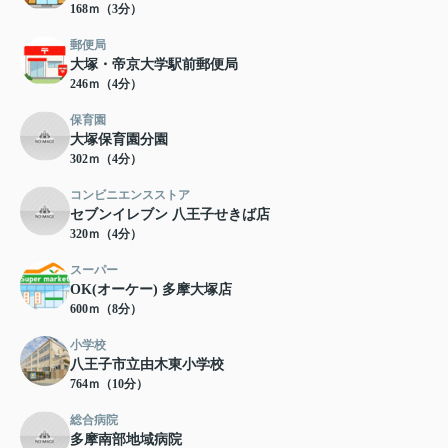
168ｍ（3分）
郵便局
大塚・帝京大学駅前郵便局
246ｍ（4分）
保育園
大塚保育園分園
302ｍ（4分）
コンビニエンスストア
セブンイレブン 八王子せきば店
320ｍ（4分）
スーパー
OK(オーケー) 多摩大塚店
600ｍ（8分）
小学校
八王子市立由木東小学校
764ｍ（10分）
総合病院
多摩南部地域病院