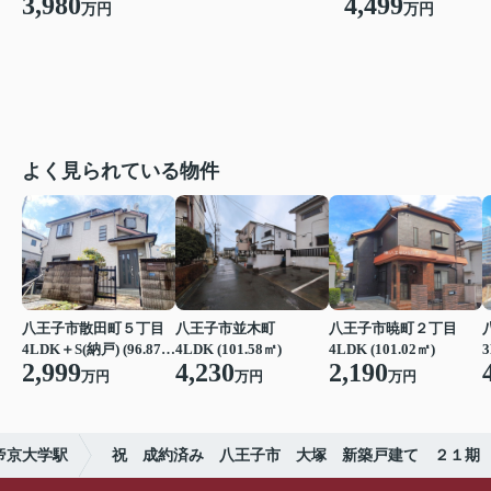
3,980
4,499
万円
万円
よく見られている物件
八王子市散田町５丁目
八王子市並木町
八王子市暁町２丁目
4LDK＋S(納戸) (96.87㎡)
4LDK (101.58㎡)
4LDK (101.02㎡)
3
2,999
4,230
2,190
万円
万円
万円
帝京大学駅
祝 成約済み 八王子市 大塚 新築戸建て ２１期