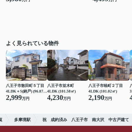
よく見られている物件
八王子市散田町５丁目
八王子市並木町
八王子市暁町２丁目
4LDK＋S(納戸) (96.87㎡)
4LDK (101.58㎡)
4LDK (101.02㎡)
3
2,999
4,230
2,190
万円
万円
万円
覧
多摩境駅
祝 成約済み 八王子市 南大沢 中古戸建て