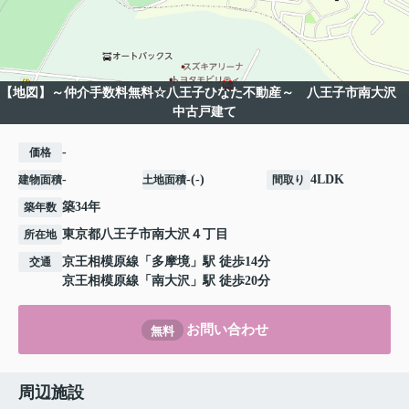
【地図】～仲介手数料無料☆八王子ひなた不動産～ 八王子市南大沢
中古戸建て
-
価格
-
-(-)
4LDK
建物面積
土地面積
間取り
築34年
築年数
東京都
八王子市
南大沢
４丁目
所在地
京王相模原線
「
多摩境
」駅 徒歩14分
交通
京王相模原線
「
南大沢
」駅 徒歩20分
お問い合わせ
無料
周辺施設