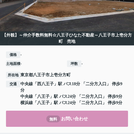
【外観】～仲介手数料無料☆八王子ひなた不動産～八王子市上壱分方
町 売地
-
価格
-
-
土地面積
坪数
東京都
八王子市
上壱分方町
所在地
中央線
「
西八王子
」駅 バス18分 「二分方入口」 停歩9
交通
分
中央線
「
八王子
」駅 バス24分 「二分方入口」 停歩9分
横浜線
「
八王子
」駅 バス24分 「二分方入口」 停歩9分
お問い合わせ
無料