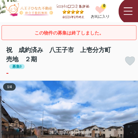
0
この物件の募集は終了しました。
祝 成約済み 八王子市 上壱分方町
売地 ２期
募集0
-
1
/
4