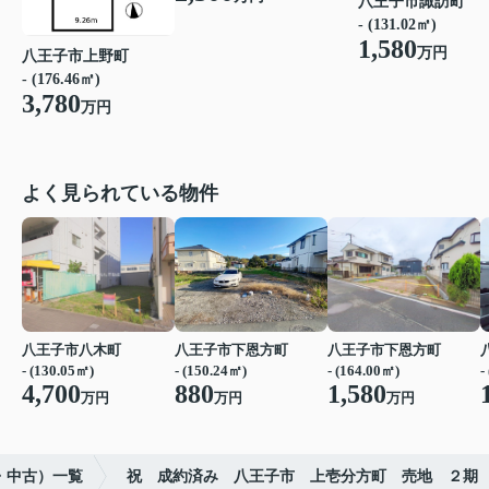
八王子市諏訪町
- (131.02㎡)
1,580
万円
八王子市上野町
- (176.46㎡)
3,780
万円
よく見られている物件
八王子市八木町
八王子市下恩方町
八王子市下恩方町
- (130.05㎡)
- (150.24㎡)
- (164.00㎡)
-
4,700
880
1,580
万円
万円
万円
・中古）一覧
祝 成約済み 八王子市 上壱分方町 売地 ２期