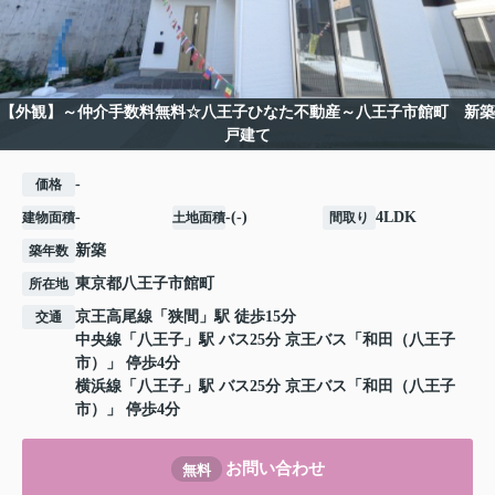
【外観】～仲介手数料無料☆八王子ひなた不動産～八王子市館町 新築
戸建て
-
価格
-
-(-)
4LDK
建物面積
土地面積
間取り
新築
築年数
東京都
八王子市
館町
所在地
京王高尾線
「
狭間
」駅 徒歩15分
交通
中央線
「
八王子
」駅 バス25分 京王バス「和田（八王子
市）」 停歩4分
横浜線
「
八王子
」駅 バス25分 京王バス「和田（八王子
市）」 停歩4分
お問い合わせ
無料