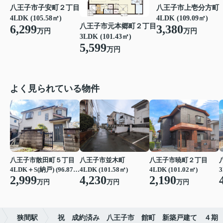
八王子市子安町２丁目
八王子市上壱分方町
4LDK (105.58㎡)
4LDK (109.09㎡)
八王子市元本郷町２丁目
6,299
3,380
万円
万円
3LDK (101.43㎡)
5,599
万円
よく見られている物件
八王子市散田町５丁目
八王子市並木町
八王子市暁町２丁目
4LDK＋S(納戸) (96.87㎡)
4LDK (101.58㎡)
4LDK (101.02㎡)
3
2,999
4,230
2,190
万円
万円
万円
狭間駅
祝 成約済み 八王子市 館町 新築戸建て ４期