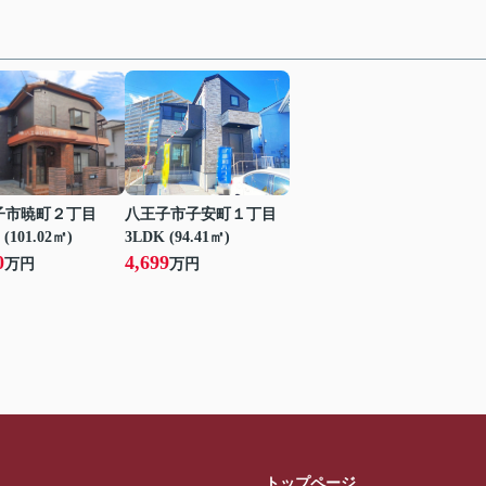
子市暁町２丁目
八王子市子安町１丁目
 (101.02㎡)
3LDK (94.41㎡)
0
4,699
万円
万円
トップページ