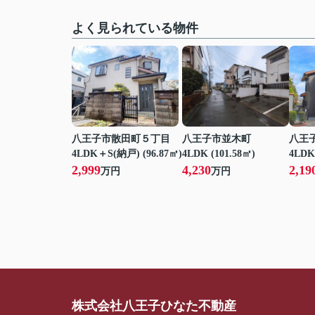
よく見られている物件
八王子市散田町５丁目
八王子市並木町
八王
4LDK＋S(納戸) (96.87㎡)
4LDK (101.58㎡)
4LDK
2,999
4,230
2,19
万円
万円
株式会社八王子ひなた不動産