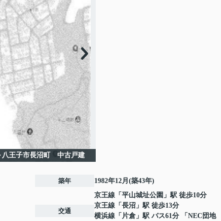
～八王子市長沼町 中古戸建
築年
1982年12月(築43年)
京王線
「
平山城址公園
」駅 徒歩10分
京王線
「
長沼
」駅 徒歩13分
交通
横浜線
「
片倉
」駅 バス61分 「NEC団地