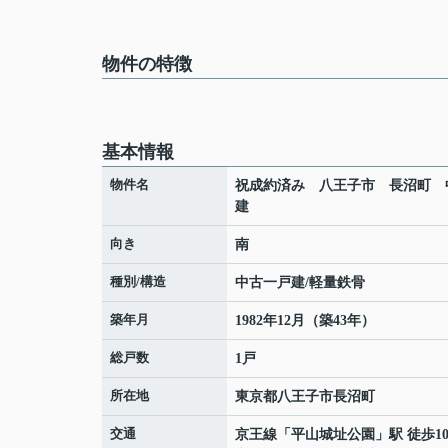
物件の特徴
基本情報
物件名
祝成約済み 八王子市 長沼町 
建
向き
南
種別/構造
中古一戸建/軽量鉄骨
築年月
1982年12月（築43年）
総戸数
1戸
所在地
東京都
八王子市
長沼町
交通
京王線
「
平山城址公園
」駅 徒歩1