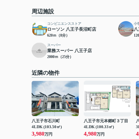
周辺施設
コンビニエンスストア
小
ローソン 八王子長沼町店
八
620ｍ（8分）
12
スーパー
業務スーパー 八王子店
2000ｍ（25分）
近隣の物件
八王子市石川町
八王子市元本郷町３丁目
4LDK (103.50㎡)
4LDK (100.33㎡)
3
3,980
4,980
4
万円
万円