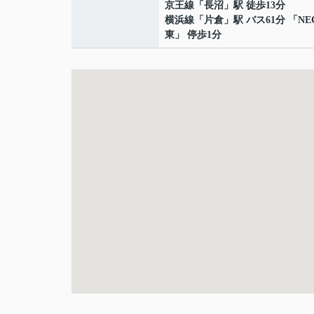
京王線
「
長沼
」駅 徒歩13分
横浜線
「
片倉
」駅 バス61分 「N
東」 停歩1分