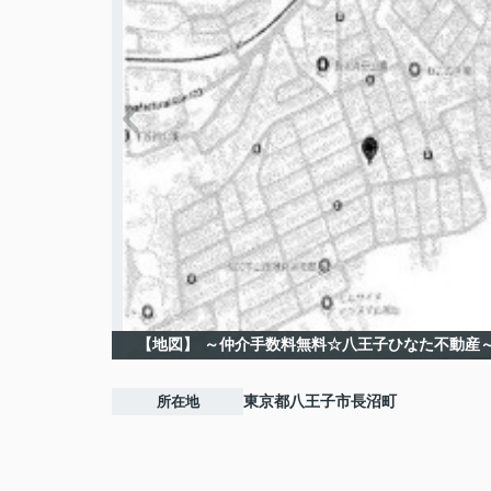
【地図】
～仲介手数料無料☆八王子ひなた不動産
所在地
東京都
八王子市
長沼町