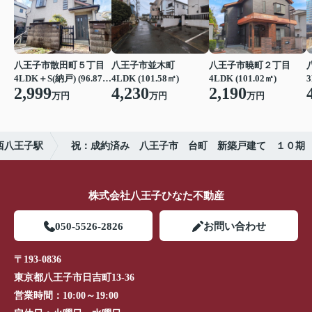
八王子市散田町５丁目
八王子市並木町
八王子市暁町２丁目
4LDK＋S(納戸) (96.87㎡)
4LDK (101.58㎡)
4LDK (101.02㎡)
3
2,999
4,230
2,190
万円
万円
万円
西八王子駅
祝：成約済み 八王子市 台町 新築戸建て １０期
株式会社八王子ひなた不動産
050-5526-2826
お問い合わせ
〒193-0836
東京都八王子市日吉町13-36
営業時間：
10:00～19:00