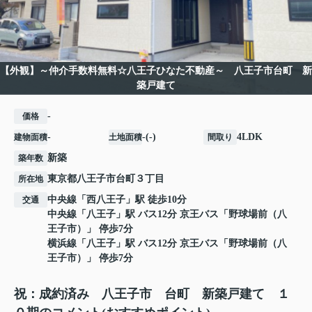
【外観】～仲介手数料無料☆八王子ひなた不動産～ 八王子市台町 新
築戸建て
-
価格
-
-(-)
4LDK
建物面積
土地面積
間取り
新築
築年数
東京都
八王子市
台町
３丁目
所在地
中央線
「
西八王子
」駅 徒歩10分
交通
中央線
「
八王子
」駅 バス12分 京王バス「野球場前（八
王子市）」 停歩7分
横浜線
「
八王子
」駅 バス12分 京王バス「野球場前（八
王子市）」 停歩7分
祝：成約済み 八王子市 台町 新築戸建て １