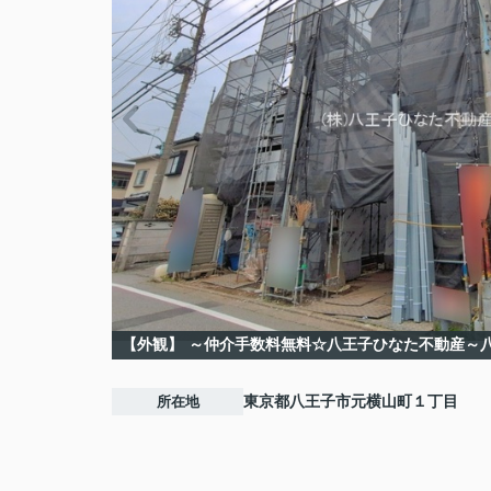
【外観】
～仲介手数料無料☆八王子ひなた不動産～
所在地
東京都
八王子市
元横山町
１丁目