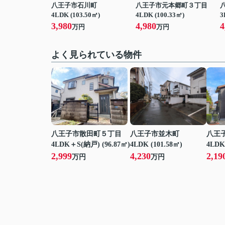
八王子市石川町
八王子市元本郷町３丁目
4LDK (103.50㎡)
4LDK (100.33㎡)
3
3,980
4,980
4
万円
万円
よく見られている物件
八王子市散田町５丁目
八王子市並木町
八王
4LDK＋S(納戸) (96.87㎡)
4LDK (101.58㎡)
4LDK
2,999
4,230
2,19
万円
万円