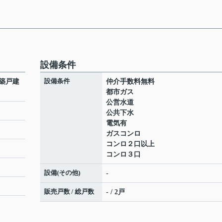
設備条件
設備条件
築戸建
仲介手数料無料
都市ガス
公営水道
公共下水
電気有
ガスコンロ
コンロ２口以上
コンロ３口
設備(その他)
-
販売戸数 / 総戸数
- / 2戸