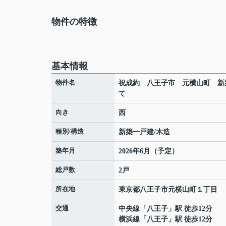
物件の特徴
基本情報
物件名
祝成約 八王子市 元横山町 新
て
向き
西
種別/構造
新築一戸建/木造
築年月
2026年6月（予定）
総戸数
2戸
所在地
東京都
八王子市
元横山町
１丁目
交通
中央線
「
八王子
」駅 徒歩12分
横浜線
「
八王子
」駅 徒歩12分