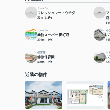
スーパー
コ
フレッシュマートウチダ
フ
52ｍ（1分）
店
1
スーパー
小
業務スーパー 田町店
八
294ｍ（4分）
3
保育園
中
静教保育園
八
520ｍ（7分）
8
近隣の物件