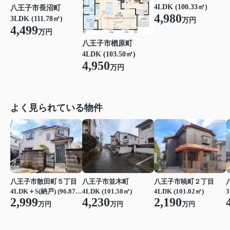
4LDK (100.33㎡)
八王子市長沼町
4,980
3LDK (111.78㎡)
万円
4,499
万円
八王子市楢原町
4LDK (103.50㎡)
4,950
万円
よく見られている物件
八王子市散田町５丁目
八王子市並木町
八王子市暁町２丁目
4LDK＋S(納戸) (96.87㎡)
4LDK (101.58㎡)
4LDK (101.02㎡)
3
2,999
4,230
2,190
万円
万円
万円