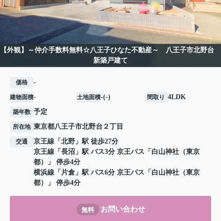
【外観】～仲介手数料無料☆八王子ひなた不動産～ 八王子市北野台
新築戸建て
-
価格
-
-(-)
4LDK
建物面積
土地面積
間取り
予定
築年数
東京都
八王子市
北野台
２丁目
所在地
京王線
「
北野
」駅 徒歩27分
交通
京王線
「
長沼
」駅 バス3分 京王バス「白山神社（東京
都）」 停歩4分
横浜線
「
片倉
」駅 バス6分 京王バス「白山神社（東京
都）」 停歩4分
お問い合わせ
無料