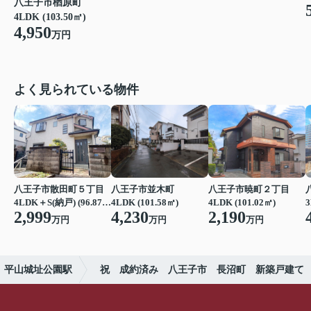
八王子市楢原町
4LDK (103.50㎡)
4,950
万円
よく見られている物件
八王子市散田町５丁目
八王子市並木町
八王子市暁町２丁目
4LDK＋S(納戸) (96.87㎡)
4LDK (101.58㎡)
4LDK (101.02㎡)
3
2,999
4,230
2,190
万円
万円
万円
平山城址公園駅
祝 成約済み 八王子市 長沼町 新築戸建て