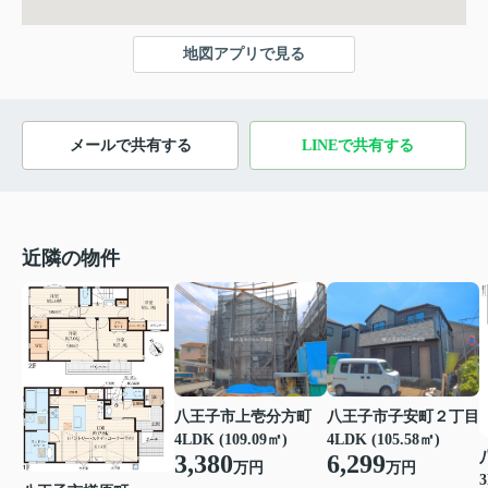
地図アプリで見る
メールで共有する
LINEで共有する
近隣の物件
八王子市上壱分方町
八王子市子安町２丁目
4LDK (109.09㎡)
4LDK (105.58㎡)
3,380
6,299
万円
万円
3