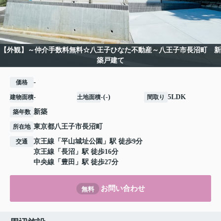
【外観】～仲介手数料無料☆八王子ひなた不動産～八王子市長沼町 新
築戸建て
-
価格
-
-(-)
5LDK
建物面積
土地面積
間取り
新築
築年数
東京都
八王子市
長沼町
所在地
京王線
「
平山城址公園
」駅 徒歩9分
交通
京王線
「
長沼
」駅 徒歩16分
中央線
「
豊田
」駅 徒歩27分
お問い合わせ
無料