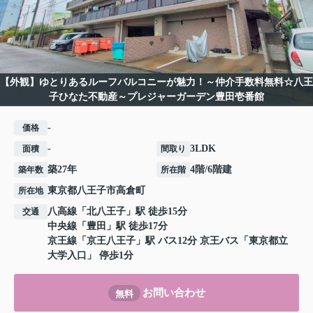
【外観】ゆとりあるルーフバルコニーが魅力！～仲介手数料無料☆八王
子ひなた不動産～プレジャーガーデン豊田壱番館
-
価格
-
3LDK
面積
間取り
築27年
4階/6階建
築年数
所在階
東京都
八王子市
高倉町
所在地
八高線
「
北八王子
」駅 徒歩15分
交通
中央線
「
豊田
」駅 徒歩17分
京王線
「
京王八王子
」駅 バス12分 京王バス「東京都立
大学入口」 停歩1分
お問い合わせ
無料