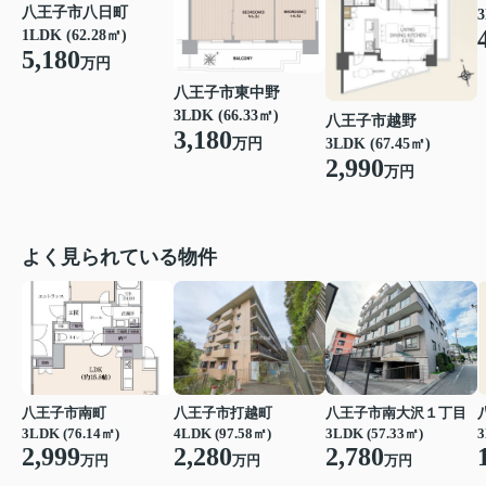
八王子市八日町
3
1LDK (62.28㎡)
5,180
万円
八王子市東中野
3LDK (66.33㎡)
八王子市越野
3,180
3LDK (67.45㎡)
万円
2,990
万円
よく見られている物件
八王子市南町
八王子市打越町
八王子市南大沢１丁目
3LDK (76.14㎡)
4LDK (97.58㎡)
3LDK (57.33㎡)
3
2,999
2,280
2,780
万円
万円
万円