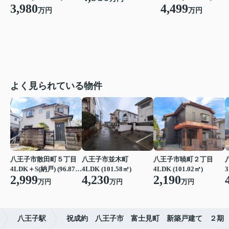
3,980
4,499
万円
万円
よく見られている物件
八王子市散田町５丁目
八王子市並木町
八王子市暁町２丁目
4LDK＋S(納戸) (96.87㎡)
4LDK (101.58㎡)
4LDK (101.02㎡)
3
2,999
4,230
2,190
万円
万円
万円
八王子駅
祝成約 八王子市 富士見町 新築戸建て ２期