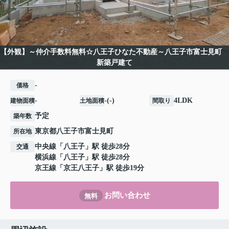
【外観】～仲介手数料無料☆八王子ひなた不動産～八王子市富士見町
新築戸建て
-
価格
-
-(-)
4LDK
建物面積
土地面積
間取り
予定
築年数
東京都
八王子市
富士見町
所在地
中央線
「
八王子
」駅 徒歩28分
交通
横浜線
「
八王子
」駅 徒歩28分
京王線
「
京王八王子
」駅 徒歩19分
お問い合わせ
無料