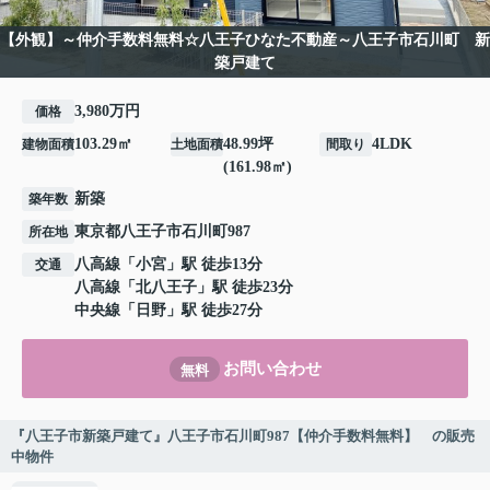
【外観】～仲介手数料無料☆八王子ひなた不動産～八王子市石川町 新
築戸建て
3,980万円
価格
103.29㎡
48.99坪
4LDK
建物面積
土地面積
間取り
(161.98㎡)
新築
築年数
東京都
八王子市
石川町
987
所在地
八高線
「
小宮
」駅 徒歩13分
交通
八高線
「
北八王子
」駅 徒歩23分
中央線
「
日野
」駅 徒歩27分
お問い合わせ
無料
『八王子市新築戸建て』八王子市石川町987【仲介手数料無料】 の販売
中物件