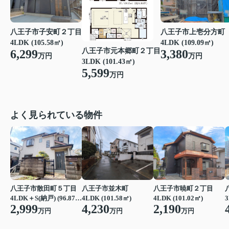
八王子市子安町２丁目
八王子市上壱分方町
4LDK (105.58㎡)
4LDK (109.09㎡)
八王子市元本郷町２丁目
6,299
3,380
万円
万円
3LDK (101.43㎡)
5,599
万円
よく見られている物件
八王子市散田町５丁目
八王子市並木町
八王子市暁町２丁目
4LDK＋S(納戸) (96.87㎡)
4LDK (101.58㎡)
4LDK (101.02㎡)
3
2,999
4,230
2,190
万円
万円
万円