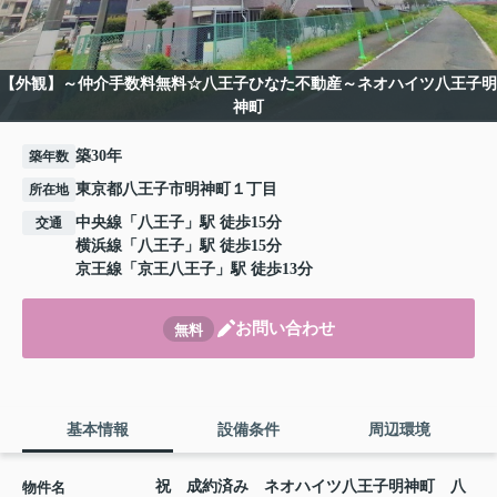
【外観】～仲介手数料無料☆八王子ひなた不動産～ネオハイツ八王子明
神町
築30年
築年数
東京都八王子市明神町１丁目
所在地
中央線
「
八王子
」駅 徒歩15分
交通
横浜線
「
八王子
」駅 徒歩15分
京王線
「
京王八王子
」駅 徒歩13分
お問い合わせ
無料
基本情報
設備条件
周辺環境
祝 成約済み ネオハイツ八王子明神町 八
物件名