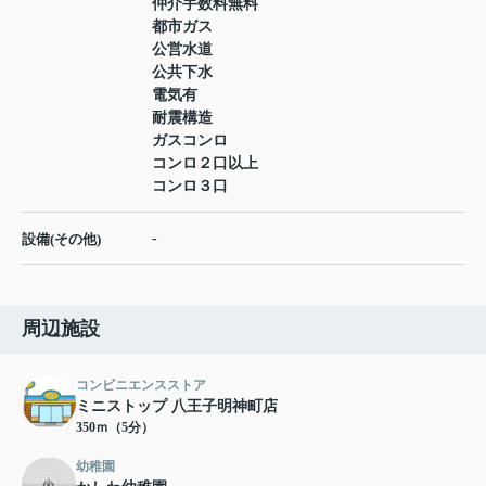
仲介手数料無料
都市ガス
公営水道
公共下水
電気有
耐震構造
ガスコンロ
コンロ２口以上
コンロ３口
-
設備(その他)
周辺施設
コンビニエンスストア
ミニストップ 八王子明神町店
350ｍ（5分）
幼稚園