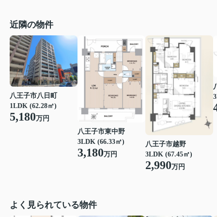
近隣の物件
八王子市八日町
3
1LDK (62.28㎡)
5,180
万円
八王子市東中野
3LDK (66.33㎡)
八王子市越野
3,180
3LDK (67.45㎡)
万円
2,990
万円
よく見られている物件