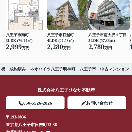
八王子市南町
八王子市打越町
八王子市南大沢１丁目
3LDK (76.14㎡)
4LDK (97.58㎡)
3LDK (57.33㎡)
3
2,999
2,280
2,780
万円
万円
万円
祝 成約済み ネオハイツ八王子明神町 八王子市 中古マンション
株式会社八王子ひなた不動産
050-5526-2826
お問い合わせ
〒193-0836
東京都八王子市日吉町13-36