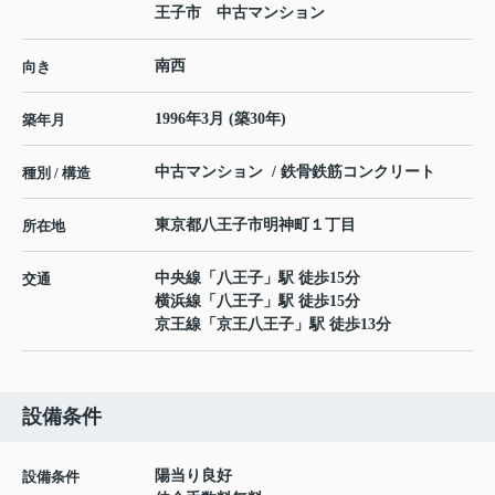
王子市 中古マンション
南西
向き
1996年3月 (築30年)
築年月
中古マンション / 鉄骨鉄筋コンクリート
種別 / 構造
東京都
八王子市
明神町
１丁目
所在地
中央線
「
八王子
」駅 徒歩15分
交通
横浜線
「
八王子
」駅 徒歩15分
京王線
「
京王八王子
」駅 徒歩13分
設備条件
陽当り良好
設備条件