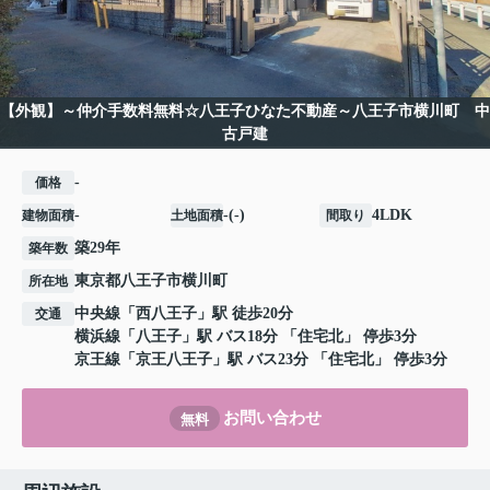
【外観】～仲介手数料無料☆八王子ひなた不動産～八王子市横川町 中
古戸建
-
価格
-
-(-)
4LDK
建物面積
土地面積
間取り
築29年
築年数
東京都
八王子市
横川町
所在地
中央線
「
西八王子
」駅 徒歩20分
交通
横浜線
「
八王子
」駅 バス18分 「住宅北」 停歩3分
京王線
「
京王八王子
」駅 バス23分 「住宅北」 停歩3分
お問い合わせ
無料