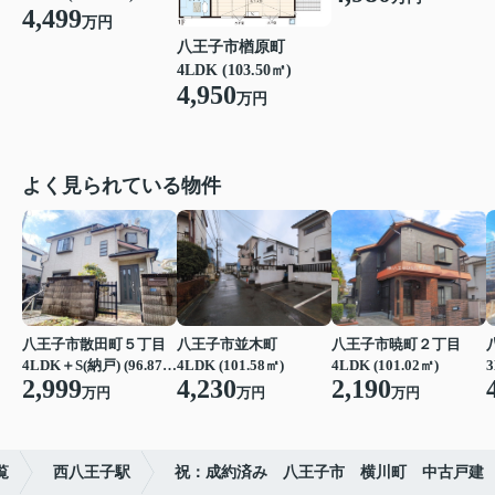
4,499
万円
八王子市楢原町
4LDK (103.50㎡)
4,950
万円
よく見られている物件
八王子市散田町５丁目
八王子市並木町
八王子市暁町２丁目
4LDK＋S(納戸) (96.87㎡)
4LDK (101.58㎡)
4LDK (101.02㎡)
3
2,999
4,230
2,190
万円
万円
万円
覧
西八王子駅
祝：成約済み 八王子市 横川町 中古戸建