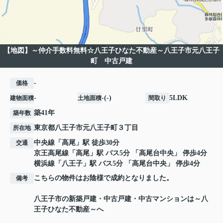
【地図】～仲介手数料無料☆八王子ひなた不動産～八王子市元八王子
町 中古戸建
-
価格
-
-(-)
5LDK
建物面積
土地面積
間取り
築41年
築年数
東京都
八王子市
元八王子町
３丁目
所在地
中央線
「
高尾
」駅 徒歩30分
交通
京王高尾線
「
高尾
」駅 バス5分 「高尾台中央」 停歩4分
横浜線
「
八王子
」駅 バス5分 「高尾台中央」 停歩4分
こちらの物件はお陰様で成約となりました。
備考
八王子市の新築戸建・中古戸建・中古マンションは～八
王子ひなた不動産～へ