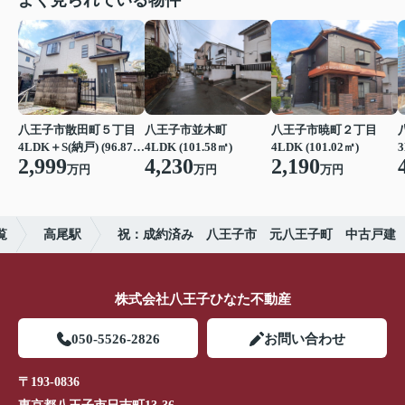
よく見られている物件
八王子市散田町５丁目
八王子市並木町
八王子市暁町２丁目
4LDK＋S(納戸) (96.87㎡)
4LDK (101.58㎡)
4LDK (101.02㎡)
3
2,999
4,230
2,190
万円
万円
万円
覧
高尾駅
祝：成約済み 八王子市 元八王子町 中古戸建
株式会社八王子ひなた不動産
050-5526-2826
お問い合わせ
〒193-0836