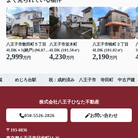
よく見られている物件
八王子市散田町５丁目
八王子市並木町
八王子市暁町２丁目
4LDK＋S(納戸) (96.87㎡)
4LDK (101.58㎡)
4LDK (101.02㎡)
3
2,999
4,230
2,190
万円
万円
万円
覧
めじろ台駅
祝：成約済み 八王子市 寺田町 中古戸建
株式会社八王子ひなた不動産
050-5526-2826
お問い合わせ
〒193-0836