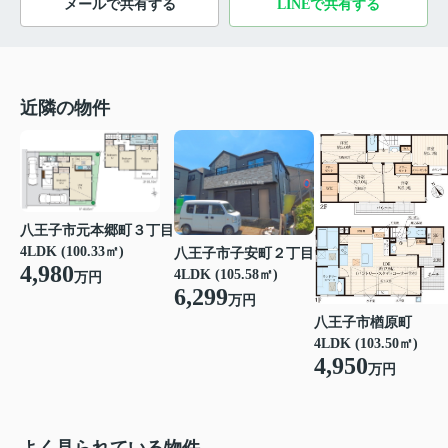
メールで共有する
LINEで共有する
近隣の物件
八王子市元本郷町３丁目
4LDK (100.33㎡)
八王子市子安町２丁目
4,980
4LDK (105.58㎡)
万円
6,299
万円
八王子市楢原町
4LDK (103.50㎡)
4,950
万円