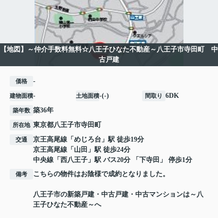
【地図】～仲介手数料無料☆八王子ひなた不動産～八王子市寺田町 中
古戸建
-
価格
-
-(-)
6DK
建物面積
土地面積
間取り
築36年
築年数
東京都
八王子市
寺田町
所在地
京王高尾線
「
めじろ台
」駅 徒歩19分
交通
京王高尾線
「
山田
」駅 徒歩24分
中央線
「
西八王子
」駅 バス20分 「下寺田」 停歩1分
こちらの物件はお陰様で成約となりました。
備考
八王子市の新築戸建・中古戸建・中古マンションは～八
王子ひなた不動産～へ