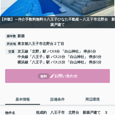
【外観】～仲介手数料無料☆八王子ひなた不動産～八王子市北野台 新
築戸建て
新築
築年数
東京都八王子市北野台２丁目
所在地
京王線
「
北野
」駅 バス9分 「白山神社」 停歩5分
交通
中央線
「
八王子
」駅 バス21分 「白山神社」 停歩5分
横浜線
「
八王子
」駅 バス21分 「白山神社」 停歩5分
お問い合わせ
無料
基本情報
設備条件
周辺環境
祝成約 八王子市 北野台 新築戸建て ３
物件名