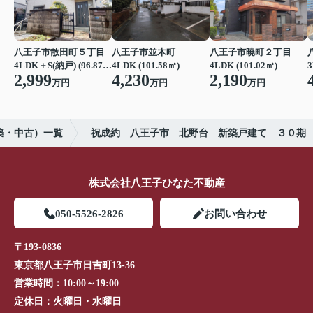
八王子市散田町５丁目
八王子市並木町
八王子市暁町２丁目
4LDK＋S(納戸) (96.87㎡)
4LDK (101.58㎡)
4LDK (101.02㎡)
3
2,999
4,230
2,190
万円
万円
万円
築・中古）一覧
祝成約 八王子市 北野台 新築戸建て ３０期
株式会社八王子ひなた不動産
050-5526-2826
お問い合わせ
〒193-0836
東京都八王子市日吉町13-36
営業時間：
10:00～19:00
定休日：
火曜日・水曜日