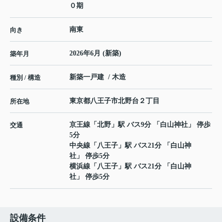
０期
南東
向き
2026年6月 (新築)
築年月
新築一戸建 / 木造
種別 / 構造
東京都
八王子市
北野台
２丁目
所在地
京王線
「
北野
」駅 バス9分 「白山神社」 停歩
交通
5分
中央線
「
八王子
」駅 バス21分 「白山神
社」 停歩5分
横浜線
「
八王子
」駅 バス21分 「白山神
社」 停歩5分
設備条件