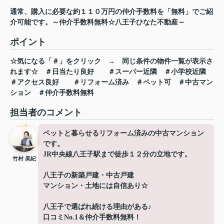
通常、購入に必要な約１１０万円の仲介手数料を「無料」でご紹
介可能です。～仲介手数料無料☆八王子ひなた不動産～
ポイント
☆気になる「＃」をクリック
→
同じ条件の物件一覧が表示さ
れます☆
＃日当たり良好
＃スーパー近隣
＃小学校近隣
＃アクセス良好
＃リフォーム済み
＃ペット可
＃中古マン
ション
＃仲介手数料無料
担当者のコメント
ペットと暮らせるリフォーム済みの中古マンション
です。
JR中央線八王子駅まで徒歩１２分の立地です。
竹村 美紀
八王子の新築戸建・中古戸建
マンション・土地には自信あり☆
八王子で選ばれ続ける理由がある♪
口コミNo.1＆仲介手数料無料！