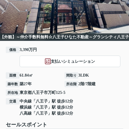
【外観】～仲介手数料無料☆八王子ひなた不動産～グランシティ八王子
3,390万円
価格
支払いシミュレーション
61.84㎡
3LDK
面積
間取り
築27年
2階/7階建
築年数
所在階
東京都
八王子市
万町
125-5
所在地
中央線
「
八王子
」駅 徒歩12分
交通
横浜線
「
八王子
」駅 徒歩12分
八高線
「
八王子
」駅 徒歩12分
セールスポイント