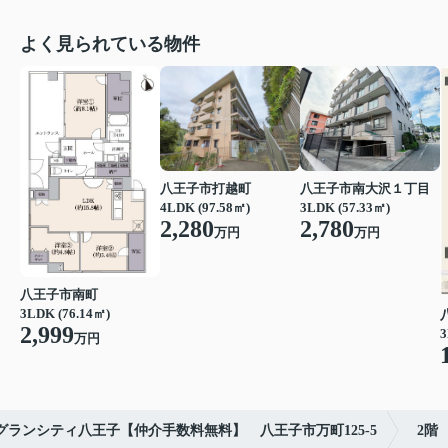
よく見られている物件
八王子市打越町
八王子市南大沢１丁目
4LDK (97.58㎡)
3LDK (57.33㎡)
2,280
2,780
万円
万円
八王子市南町
3LDK (76.14㎡)
2,999
3
万円
ランシティ八王子【仲介手数料無料】 八王子市万町125-5
2階