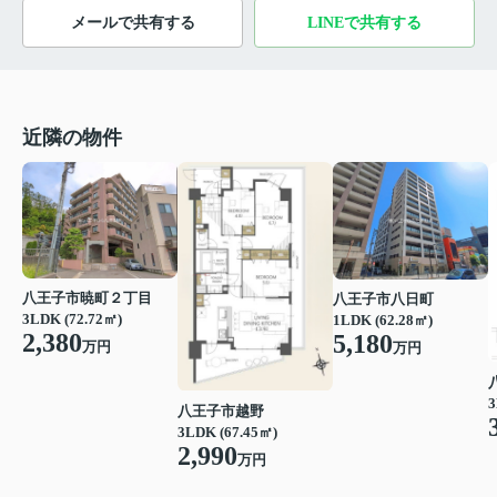
メールで共有する
LINEで共有する
近隣の物件
八王子市暁町２丁目
八王子市八日町
3LDK (72.72㎡)
1LDK (62.28㎡)
2,380
5,180
万円
万円
3
八王子市越野
3LDK (67.45㎡)
2,990
万円