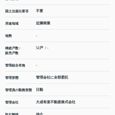
不要
国土法届出要否
近隣商業
用途地域
-
地勢
52戸 / -
棟総戸数 /
販売戸数
-
管理組合有無
管理会社に全部委託
管理形態
日勤
管理員の勤務形態
大成有楽不動産株式会社
管理会社
仲介
取引態様