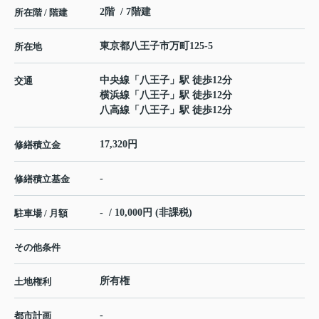
2階 / 7階建
所在階 / 階建
東京都
八王子市
万町
125-5
所在地
中央線
「
八王子
」駅 徒歩12分
交通
横浜線
「
八王子
」駅 徒歩12分
八高線
「
八王子
」駅 徒歩12分
17,320円
修繕積立金
-
修繕積立基金
- / 10,000円 (非課税)
駐車場 / 月額
その他条件
所有権
土地権利
-
都市計画