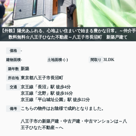
【外観】陽光あふれる、心地よい住まいで始まる豊かな日常。～仲介手
数料無料☆八王子ひなた不動産～八王子市長沼町 新築戸建て
-
価格
-
-(-)
3LDK
建物面積
土地面積
間取り
新築
築年数
東京都
八王子市
長沼町
所在地
京王線
「
長沼
」駅 徒歩4分
交通
京王線
「
北野
」駅 徒歩16分
京王線
「
平山城址公園
」駅 徒歩22分
こちらの物件はお陰様で成約となりました。
備考
八王子市の新築戸建・中古戸建・中古マンションは～八
王子ひなた不動産～へ