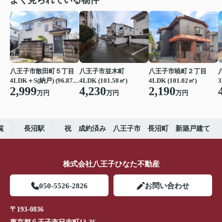
よく見られている物件
八王子市散田町５丁目
八王子市並木町
八王子市暁町２丁目
4LDK＋S(納戸) (96.87㎡)
4LDK (101.58㎡)
4LDK (101.02㎡)
3
2,999
4,230
2,190
万円
万円
万円
覧
長沼駅
祝 成約済み 八王子市 長沼町 新築戸建て
株式会社八王子ひなた不動産
050-5526-2826
お問い合わせ
〒193-0836