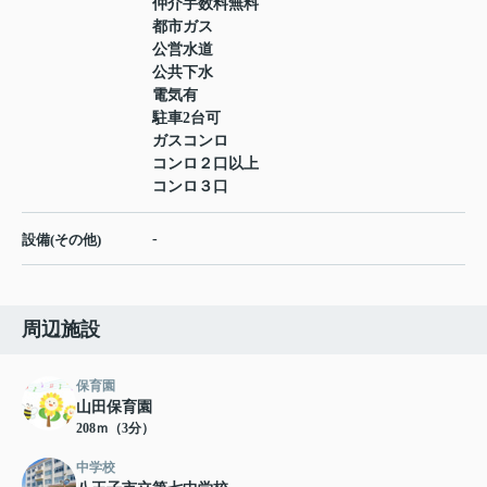
仲介手数料無料
都市ガス
公営水道
公共下水
電気有
駐車2台可
ガスコンロ
コンロ２口以上
コンロ３口
-
設備(その他)
周辺施設
保育園
山田保育園
208ｍ（3分）
中学校