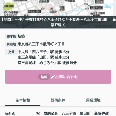
【地図】～仲介手数料無料☆八王子ひなた不動産～八王子市散田町 新
築戸建て
新築
築年数
東京都八王子市散田町２丁目
所在地
中央線
「
西八王子
」駅 徒歩15分
交通
京王高尾線
「
山田
」駅 徒歩12分
京王高尾線
「
めじろ台
」駅 徒歩19分
お問い合わせ
無料
基本情報
設備条件
周辺環境
祝 成約済み 八王子市 散田町 新築戸建
物件名