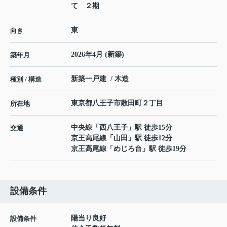
て ２期
東
向き
2026年4月 (新築)
築年月
新築一戸建 / 木造
種別 / 構造
東京都
八王子市
散田町
２丁目
所在地
中央線
「
西八王子
」駅 徒歩15分
交通
京王高尾線
「
山田
」駅 徒歩12分
京王高尾線
「
めじろ台
」駅 徒歩19分
設備条件
陽当り良好
設備条件