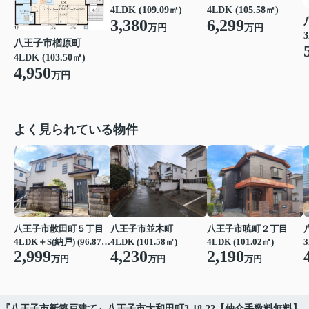
4LDK (109.09㎡)
4LDK (105.58㎡)
3,380
6,299
万円
万円
3
八王子市楢原町
4LDK (103.50㎡)
4,950
万円
よく見られている物件
八王子市散田町５丁目
八王子市並木町
八王子市暁町２丁目
4LDK＋S(納戸) (96.87㎡)
4LDK (101.58㎡)
4LDK (101.02㎡)
3
2,999
4,230
2,190
万円
万円
万円
『八王子市新築戸建て』八王子市大和田町3-18-22【仲介手数料無料】