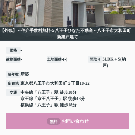
【外観】～仲介手数料無料☆八王子ひなた不動産～八王子市大和田町
新築戸建て
-
価格
-
-(-)
3LDK＋S(納
建物面積
土地面積
間取り
戸)
新築
築年数
東京都
八王子市
大和田町
３丁目18-22
所在地
中央線
「
八王子
」駅 徒歩18分
交通
京王線
「
京王八王子
」駅 徒歩13分
横浜線
「
八王子
」駅 徒歩18分
お問い合わせ
無料