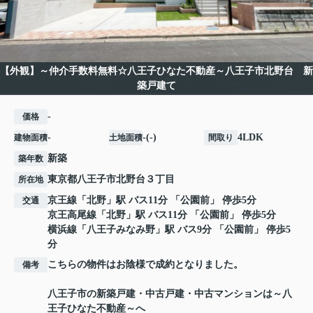
【外観】～仲介手数料無料☆八王子ひなた不動産～八王子市北野台 新
築戸建て
-
価格
-
-(-)
4LDK
建物面積
土地面積
間取り
新築
築年数
東京都
八王子市
北野台
３丁目
所在地
京王線
「
北野
」駅 バス11分 「公園前」 停歩5分
交通
京王高尾線
「
北野
」駅 バス11分 「公園前」 停歩5分
横浜線
「
八王子みなみ野
」駅 バス9分 「公園前」 停歩5
分
こちらの物件はお陰様で成約となりました。
備考
八王子市の新築戸建・中古戸建・中古マンションは～八
王子ひなた不動産～へ