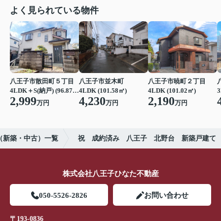
よく見られている物件
八王子市散田町５丁目
八王子市並木町
八王子市暁町２丁目
4LDK＋S(納戸) (96.87㎡)
4LDK (101.58㎡)
4LDK (101.02㎡)
3
2,999
4,230
2,190
万円
万円
万円
（新築・中古）一覧
祝 成約済み 八王子 北野台 新築戸建て
株式会社八王子ひなた不動産
050-5526-2826
お問い合わせ
〒193-0836