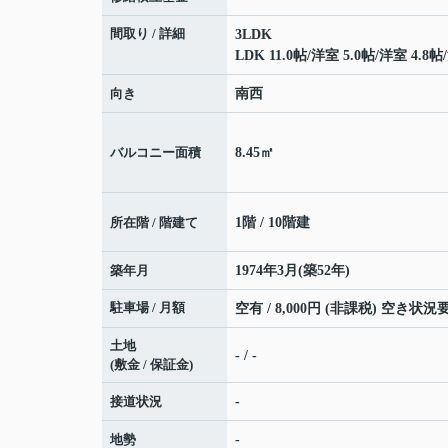
間取り / 詳細
3LDK
LDK 11.0帖
/
洋室 5.0帖
/
洋室 4.8帖
/
向き
南西
バルコニー面積
8.45㎡
所在階 / 階建て
1階 / 10階建
築年月
1974年3月(築52年)
駐車場 / 月額
空有 / 8,000円 (非課税) 空き状
土地
- / -
(敷金 / 保証金)
接道状況
-
地勢
-