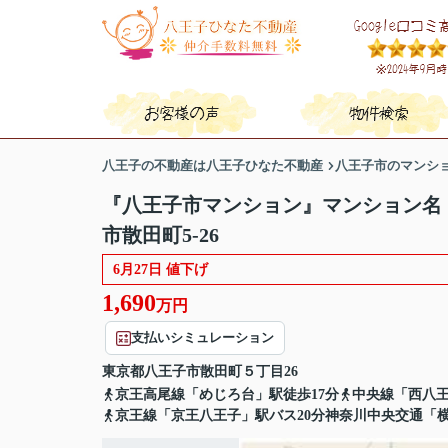
八王子の不動産は八王子ひなた不動産
八王子市のマンシ
『八王子市マンション』マンション名
市散田町5-26
6月27日 値下げ
1,690
万円
支払いシミュレーション
東京都
八王子市
散田町
５丁目26
京王高尾線「めじろ台」駅徒歩17分
中央線「西八王
京王線「京王八王子」駅バス20分神奈川中央交通「