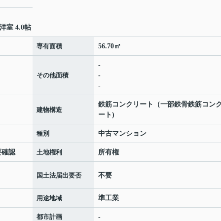
洋室 4.0帖
専有面積
56.70㎡
-
その他面積
-
-
鉄筋コンクリート（一部鉄骨鉄筋コン
建物構造
ート)
種別
中古マンション
況要確認
土地権利
所有権
国土法届出要否
不要
用途地域
準工業
都市計画
-