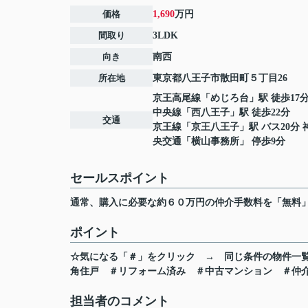
価格
1,690
万円
間取り
3LDK
向き
南西
所在地
東京都
八王子市
散田町
５丁目26
京王高尾線
「
めじろ台
」駅 徒歩17
中央線
「
西八王子
」駅 徒歩22分
交通
京王線
「
京王八王子
」駅 バス20分
央交通「横山事務所」 停歩9分
セールスポイント
通常、購入に必要な約６０万円の仲介手数料を「無料
ポイント
☆気になる「＃」をクリック
→
同じ条件の物件一
角住戸
＃リフォーム済み
＃中古マンション
＃仲
担当者のコメント