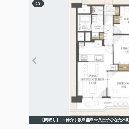
1
/
2
【間取り】
～仲介手数料無料☆八王子ひなた不