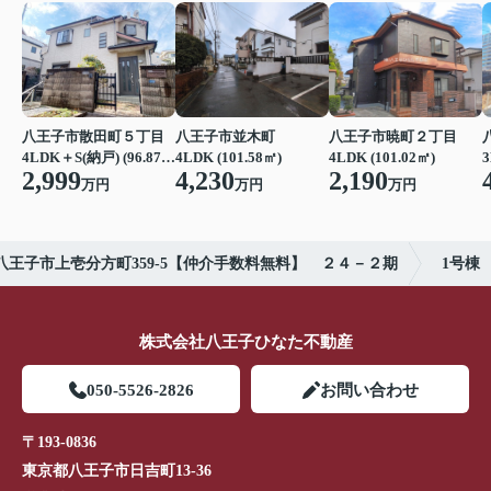
八王子市散田町５丁目
八王子市並木町
八王子市暁町２丁目
3
4LDK＋S(納戸) (96.87㎡)
4LDK (101.58㎡)
4LDK (101.02㎡)
2,999
4,230
2,190
万円
万円
万円
王子市上壱分方町359-5【仲介手数料無料】 ２４－２期
1号棟
株式会社八王子ひなた不動産
050-5526-2826
お問い合わせ
〒193-0836
東京都八王子市日吉町13-36