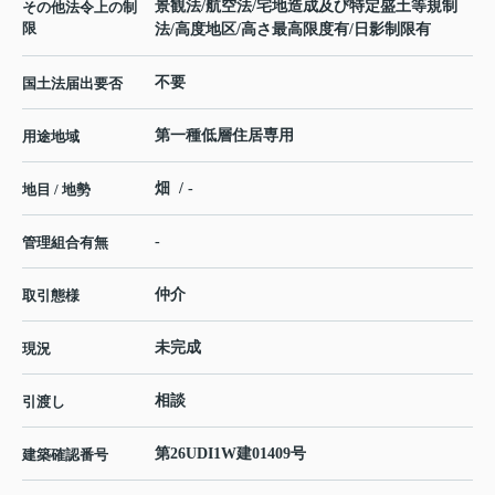
景観法/航空法/宅地造成及び特定盛土等規制
その他法令上の制
限
法/高度地区/高さ最高限度有/日影制限有
不要
国土法届出要否
第一種低層住居専用
用途地域
畑 / -
地目 / 地勢
-
管理組合有無
仲介
取引態様
未完成
現況
相談
引渡し
第26UDI1W建01409号
建築確認番号