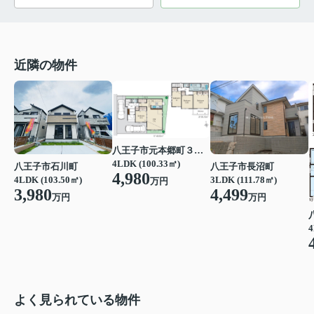
近隣の物件
八王子市元本郷町３丁目
4LDK (100.33㎡)
八王子市石川町
八王子市長沼町
4,980
4LDK (103.50㎡)
3LDK (111.78㎡)
万円
3,980
4,499
万円
万円
4
よく見られている物件