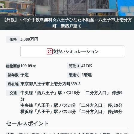
【外観】～仲介手数料無料☆八王子ひなた不動産～八王子市上壱分方
町 新築戸建て
3,380万円
価格
支払いシミュレーション
109.09㎡
4LDK
建物面積
間取り
予定
2階建
築年数
階建て
東京都
八王子市
上壱分方町
359-5
所在地
中央線
「
西八王子
」駅 バス18分 「二分方入口」 停歩9
交通
分
中央線
「
八王子
」駅 バス24分 「二分方入口」 停歩9分
横浜線
「
八王子
」駅 バス24分 「二分方入口」 停歩9分
セールスポイント