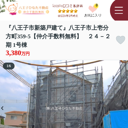
0
『八王子市新築戸建て』八王子市上壱分
方町359-5【仲介手数料無料】 ２４－２
期 1号棟
3,380
万円
1
/
6