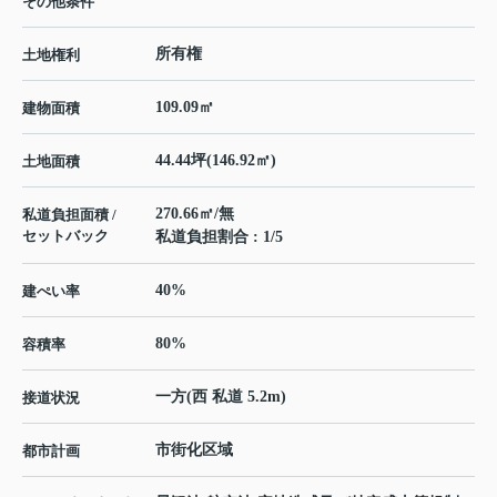
その他条件
所有権
土地権利
109.09㎡
建物面積
44.44坪(146.92㎡)
土地面積
270.66㎡/無
私道負担面積 /
セットバック
私道負担割合 : 1/5
40%
建ぺい率
80%
容積率
一方(西 私道 5.2m)
接道状況
市街化区域
都市計画