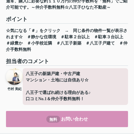
通常、購入に必要な約１１０万円の仲介手数料を「無料」でご紹
介可能です。～仲介手数料無料☆八王子ひなた不動産～
ポイント
☆気になる「＃」をクリック
→
同じ条件の物件一覧が表示さ
れます☆
＃静かな住環境
＃駐車２台以上
＃駐車３台以上
＃緑豊か
＃小学校近隣
＃八王子新築
＃八王子戸建て
＃仲
介手数料無料
担当者のコメント
八王子の新築戸建・中古戸建
マンション・土地には自信あり☆
竹村 美紀
八王子で選ばれ続ける理由がある♪
口コミNo.1＆仲介手数料無料！
お問い合わせ
無料