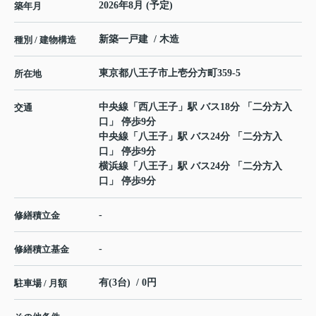
2026年8月 (予定)
築年月
新築一戸建 / 木造
種別 / 建物構造
東京都
八王子市
上壱分方町
359-5
所在地
中央線
「
西八王子
」駅 バス18分 「二分方入
交通
口」 停歩9分
中央線
「
八王子
」駅 バス24分 「二分方入
口」 停歩9分
横浜線
「
八王子
」駅 バス24分 「二分方入
口」 停歩9分
-
修繕積立金
-
修繕積立基金
有(3台) / 0円
駐車場 / 月額