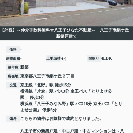
【外観】～仲介手数料無料☆八王子ひなた不動産～ 八王子市絹ケ丘
新築戸建て
-
価格
-
-(-)
4LDK
建物面積
土地面積
間取り
新築
築年数
東京都
八王子市
絹ケ丘
２丁目
所在地
京王線
「
北野
」駅 徒歩15分
交通
横浜線
「
片倉
」駅 バス3分 京王バス「とりよせ公
園」 停歩3分
横浜線
「
八王子みなみ野
」駅 バス16分 京王バス「とり
よせ公園」 停歩3分
こちらの物件はお陰様で成約となりました。
備考
八王子市の新築戸建・中古戸建・中古マンションは～八