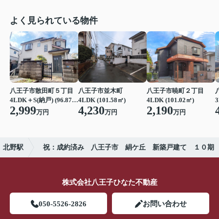
よく見られている物件
八王子市散田町５丁目
八王子市並木町
八王子市暁町２丁目
4LDK＋S(納戸) (96.87㎡)
4LDK (101.58㎡)
4LDK (101.02㎡)
3
2,999
4,230
2,190
万円
万円
万円
北野駅
祝：成約済み 八王子市 絹ケ丘 新築戸建て １０期
株式会社八王子ひなた不動産
050-5526-2826
お問い合わせ