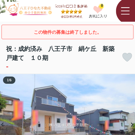
0
この物件の募集は終了しました。
祝：成約済み 八王子市 絹ケ丘 新築
戸建て １０期
-
1
/
6